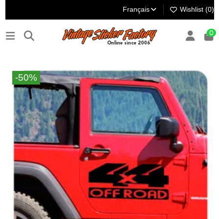
Français
Wishlist (
0
)
0
-50%