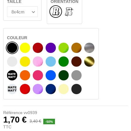
TAILLE
ORIENTATION
Normal
VERRE INTÉRIEUR
COULEUR
NOIR
JAUNE
BOURGOGNE
VIOLET
VERT CLAIR
NOISETTE
ARGENT
BLANC
JAUNE AMBRE
ROSA
BLEU CLAIR
VERT
BRUN FONCÉ
OR
NOIR MATÉ
ORANGE
FUCHSIA
BLAU
VERT FONCÉ
GRIS CLAIR
BLANC MATÉ
ROUGE
PURPLE
BLEU FONCÉ
BEIGE
GRIS FONCÉ
Référence
vv0939
1,70 €
3,40 €
-50%
TTC