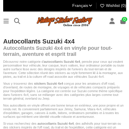
Français
Wishlist (
0
)
0
Autocollants Suzuki 4x4
Autocollants Suzuki 4x4 en vinyle pour tout-
terrain, aventure et esprit trail
Découvrez notre catégorie d’
autocollants Suzuki 4x4
, pensée pour ceux qui veulent
personnaliser leur véhicule, leur casque, leurs valises, leur ordinateur portable ou toute
autre surface lisse avec des designs inspirés de l’univers du tout-terrain et de
l’aventure. Cette sélection réunit des stickers au style fortement lié à la montagne, aux
pistes, au trail et à la culture off road associée aux véhicules Suzuki 4x4.
Vous y trouverez des
stickers Suzuki 4x4
conçus pour les amateurs d’off road,
d’overland, de routes de montagne, de voyages et de véhicules compacts préparés
pour l’expédition légère. La catégorie est centrée sur Suzuki comme thème spécifique
dans l’univers 4x4, sans se mélanger avec des catégories plus larges comme tout-
terrain général, overland ou Jeep.
Nos autocollants en vinyle offrent une bonne tenue en extérieur, une pose propre et un
rendu net. Ils conviennent parfaitement aux Jimny, Samurai, Vitara 4x4, véhicules
d’expédition, garages, caisses à outils, bidons, ordinateurs portables et à toutes les
surfaces qui méritent une identité visuelle robuste et aventureuse.
Si vous recherchez des
autocollants Suzuki 4x4
, des adhésifs pour tout-terrain ou
des stickers inspirés de l’off road, du trail et de l’expédition, cette catégorie est un