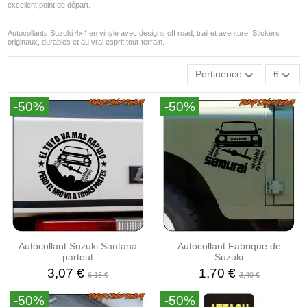
excellent point de départ.
Autocollants Suzuki 4x4 en vinyle avec designs off road, trail et aventure. Stickers
originaux, durables et au vrai esprit tout-terrain.
Pertinence
6
-50%
-50%
Autocollant Suzuki Santana
Autocollant Fabrique de
partout
Suzuki
3,07 €
1,70 €
6,15 €
3,40 €
-50%
-50%