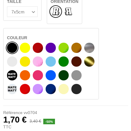
TAILLE
ORIENTATION
Normal
Renversé
COULEUR
NOIR
JAUNE
BOURGOGNE
VIOLET
VERT CLAIR
NOISETTE
ARGENT
BLANC
JAUNE AMBRE
ROSA
BLEU CLAIR
VERT
BRUN FONCÉ
OR
NOIR MATÉ
ORANGE
FUCHSIA
BLAU
VERT FONCÉ
GRIS CLAIR
BLANC MATÉ
ROUGE
PURPLE
BLEU FONCÉ
BEIGE
GRIS FONCÉ
Référence
vv0704
1,70 €
3,40 €
-50%
TTC