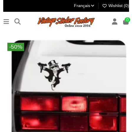
Français
Wishlist (
0
)
0
-50%