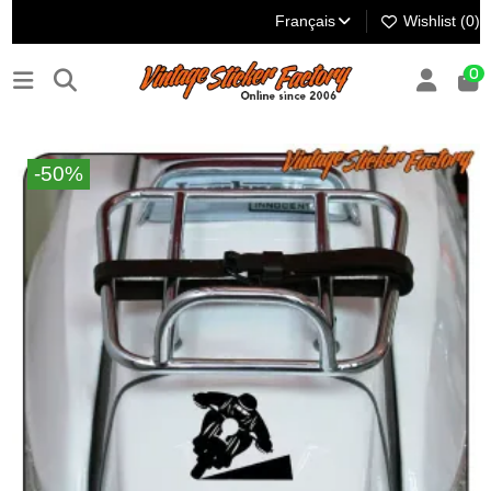
Français
Wishlist (
0
)
0
-50%