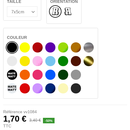
TAILLE
ORIENTATION
Normal
Renversé
COULEUR
NOIR
JAUNE
BOURGOGNE
VIOLET
VERT CLAIR
NOISETTE
ARGENT
BLANC
JAUNE AMBRE
ROSA
BLEU CLAIR
VERT
BRUN FONCÉ
OR
NOIR MATÉ
ORANGE
FUCHSIA
BLAU
VERT FONCÉ
GRIS CLAIR
BLANC MATÉ
ROUGE
PURPLE
BLEU FONCÉ
BEIGE
GRIS FONCÉ
Référence
vv1084
1,70 €
3,40 €
-50%
TTC