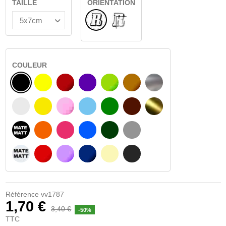
TAILLE
ORIENTATION
Normal
VERRE INTÉRIEUR
COULEUR
NOIR
JAUNE
BOURGOGNE
VIOLET
VERT CLAIR
NOISETTE
ARGENT
BLANC
JAUNE AMBRE
ROSA
BLEU CLAIR
VERT
BRUN FONCÉ
OR
NOIR MATÉ
ORANGE
FUCHSIA
BLAU
VERT FONCÉ
GRIS CLAIR
BLANC MATÉ
ROUGE
PURPLE
BLEU FONCÉ
BEIGE
GRIS FONCÉ
Référence
vv1787
1,70 €
3,40 €
-50%
TTC