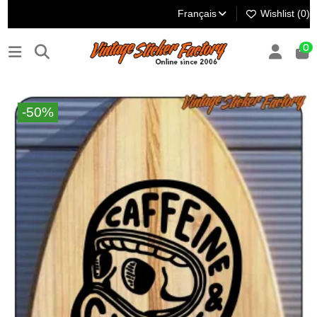
Français
Wishlist (
0
)
0
-50%