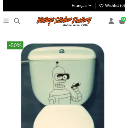
Français
Wishlist (
0
)
0
-50%