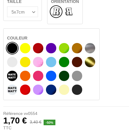
TAILLE
ORIENTATION
Normal
Renversé
COULEUR
NOIR
JAUNE
BOURGOGNE
VIOLET
VERT CLAIR
NOISETTE
ARGENT
BLANC
JAUNE AMBRE
ROSA
BLEU CLAIR
VERT
BRUN FONCÉ
OR
NOIR MATÉ
ORANGE
FUCHSIA
BLAU
VERT FONCÉ
GRIS CLAIR
BLANC MATÉ
ROUGE
PURPLE
BLEU FONCÉ
BEIGE
GRIS FONCÉ
Référence
vv0554
1,70 €
3,40 €
-50%
TTC