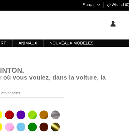
Français
Wishlist (
0
)
ORT
ANIMAUX
NOUVEAUX MODÈLES
KINTON
.
 où vous voulez, dans la voiture, la
 à vos besoins
AUNE
BOURGOGNE
VIOLET
VERT CLAIR
NOISETTE
ARGENT
AUNE AMBRE
ROSA
BLEU CLAIR
VERT
BRUN FONCÉ
OR