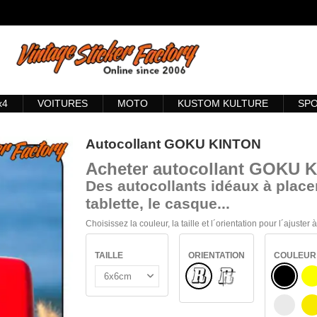
x4
VOITURES
MOTO
KUSTOM KULTURE
SP
Autocollant GOKU KINTON
Acheter
autocollant GOKU 
Des autocollants idéaux à placer
tablette, le casque...
Choisissez la couleur, la taille et l´orientation pour l´ajuster
TAILLE
ORIENTATION
COULEUR
Normal
NOIR
VERRE INTÉRIEUR
J
BLANC
J