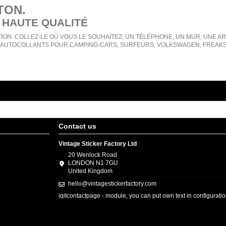
TON
.
 HAUTE QUALITÉ
ION. COLLEZ-LE OÙ VOUS LE SOUHAITEZ, UN TÉLÉPHONE, UN MUR, UNE ARMO
AUTOCOLLANTS POUR CAMPING-CARS, SURFEURS, VOLKSWAGEN, FREAKS, 
Contact us
Vintage Sticker Factory Ltd
20 Wenlock Road
LONDON N1 7GU
United Kingdom
hello@vintagestickerfactory.com
iqitcontactpage - module, you can put own text in configurati