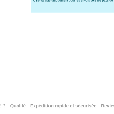
Offre valable uniquement pour les envois vers les pays de 
é ?
Qualité
Expédition rapide et sécurisée
Revi