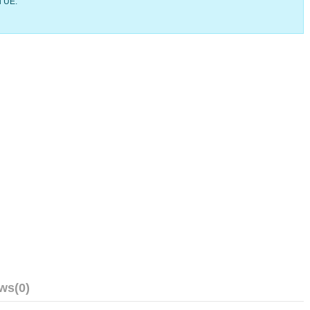
l’UE.
ews
(0)