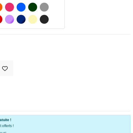
ATÉ
ORANGE
FUCHSIA
BLAU
VERT FONCÉ
GRIS CLAIR
MATÉ
ROUGE
PURPLE
BLEU FONCÉ
BEIGE
GRIS FONCÉ
atuite !
offerts !