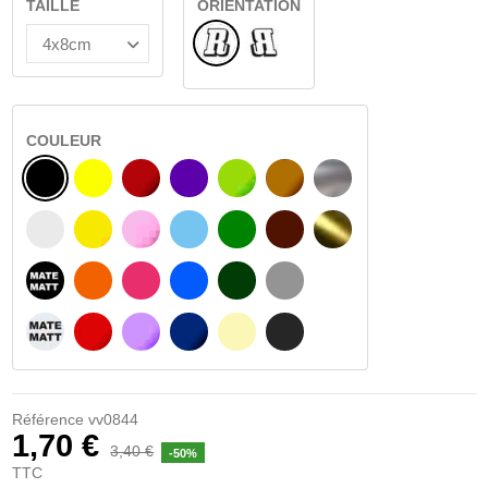
TAILLE
ORIENTATION
Normal
Renversé
COULEUR
NOIR
JAUNE
BOURGOGNE
VIOLET
VERT CLAIR
NOISETTE
ARGENT
BLANC
JAUNE AMBRE
ROSA
BLEU CLAIR
VERT
BRUN FONCÉ
OR
NOIR MATÉ
ORANGE
FUCHSIA
BLAU
VERT FONCÉ
GRIS CLAIR
BLANC MATÉ
ROUGE
PURPLE
BLEU FONCÉ
BEIGE
GRIS FONCÉ
Référence
vv0844
1,70 €
3,40 €
-50%
TTC