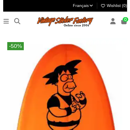
Français
Wishlist (
0
)
0
-50%