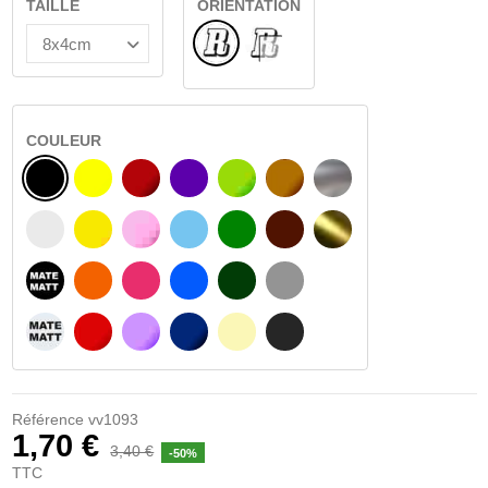
TAILLE
ORIENTATION
Normal
VERRE INTÉRIEUR
COULEUR
NOIR
JAUNE
BOURGOGNE
VIOLET
VERT CLAIR
NOISETTE
ARGENT
BLANC
JAUNE AMBRE
ROSA
BLEU CLAIR
VERT
BRUN FONCÉ
OR
NOIR MATÉ
ORANGE
FUCHSIA
BLAU
VERT FONCÉ
GRIS CLAIR
BLANC MATÉ
ROUGE
PURPLE
BLEU FONCÉ
BEIGE
GRIS FONCÉ
Référence
vv1093
1,70 €
3,40 €
-50%
TTC