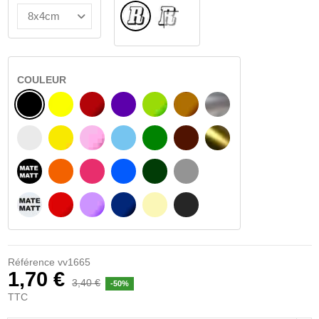
Normal
VERRE INTÉRIEUR
COULEUR
NOIR
JAUNE
BOURGOGNE
VIOLET
VERT CLAIR
NOISETTE
ARGENT
BLANC
JAUNE AMBRE
ROSA
BLEU CLAIR
VERT
BRUN FONCÉ
OR
NOIR MATÉ
ORANGE
FUCHSIA
BLAU
VERT FONCÉ
GRIS CLAIR
BLANC MATÉ
ROUGE
PURPLE
BLEU FONCÉ
BEIGE
GRIS FONCÉ
Référence
vv1665
1,70 €
3,40 €
-50%
TTC