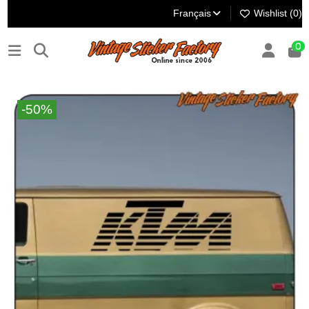
Français
Wishlist (
0
)
0
-50%