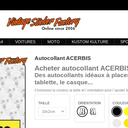
x4
VOITURES
MOTO
KUSTOM KULTURE
SP
Autocollant ACERBIS
Acheter
autocollant ACERBI
Des autocollants idéaux à placer
tablette, le casque...
Choisissez la couleur, la taille et l´orientation pour l´ajuster
TAILLE
ORIENTATION
COULEU
Normal
NOIR
Renversé
BLAN