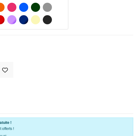
MATÉ
ORANGE
FUCHSIA
BLAU
VERT FONCÉ
GRIS CLAIR
 MATÉ
ROUGE
PURPLE
BLEU FONCÉ
BEIGE
GRIS FONCÉ
atuite !
offerts !