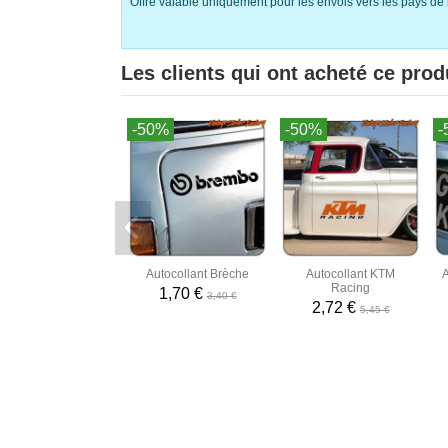
Offre valable uniquement pour les envois vers les pays de 
Les clients qui ont acheté ce prod
-50%
-50%
-
Autocollant Brèche
Autocollant KTM
A
Racing
1,70 €
3,40 €
2,72 €
5,45 €