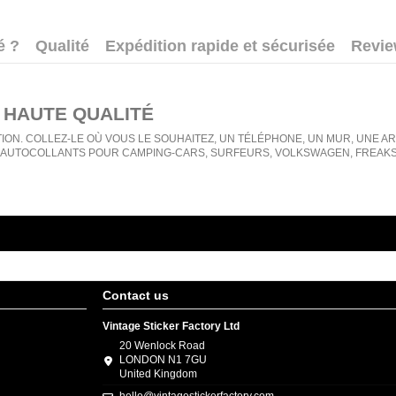
é ?
Qualité
Expédition rapide et sécurisée
Revi
 HAUTE QUALITÉ
ION. COLLEZ-LE OÙ VOUS LE SOUHAITEZ, UN TÉLÉPHONE, UN MUR, UNE ARMO
AUTOCOLLANTS POUR CAMPING-CARS, SURFEURS, VOLKSWAGEN, FREAKS, 
Contact us
Vintage Sticker Factory Ltd
20 Wenlock Road
LONDON N1 7GU
United Kingdom