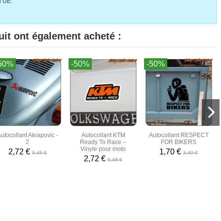
l’UE.
uit ont également acheté :
50%
-50%
-50%
utocollant Akrapovic -
Autocollant KTM
Autocollant RESPECT
2
Ready To Race –
FOR BIKERS
Vinyle pour moto
2,72 €
1,70 €
5,45 €
3,40 €
2,72 €
5,45 €