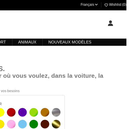
Français
Wishlist (
0
)
ORT
ANIMAUX
NOUVEAUX MODÈLES
S
.
 où vous voulez, dans la voiture, la
 à vos besoins
R
JAUNE
BOURGOGNE
VIOLET
VERT CLAIR
NOISETTE
ARGENT
C
JAUNE AMBRE
ROSA
BLEU CLAIR
VERT
BRUN FONCÉ
OR