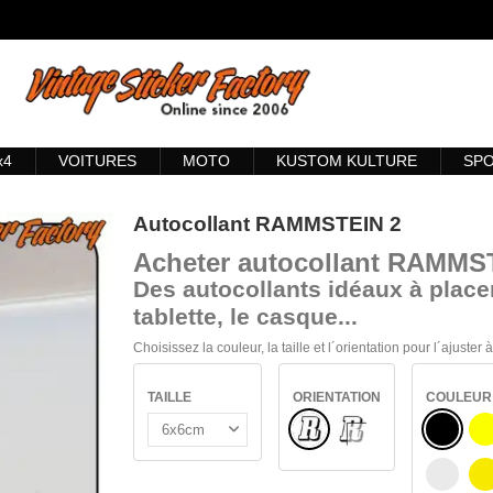
x4
VOITURES
MOTO
KUSTOM KULTURE
SP
Autocollant RAMMSTEIN 2
Acheter
autocollant RAMMS
Des autocollants idéaux à placer
tablette, le casque...
Choisissez la couleur, la taille et l´orientation pour l´ajuster
TAILLE
ORIENTATION
COULEUR
Normal
NOIR
VERRE INTÉRIEUR
J
BLANC
J