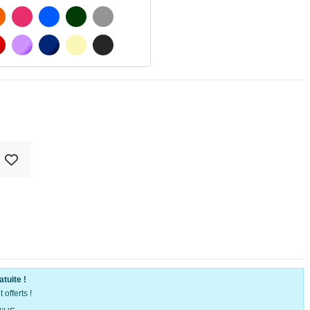
ATÉ
ORANGE
FUCHSIA
BLAU
VERT FONCÉ
GRIS CLAIR
MATÉ
ROUGE
PURPLE
BLEU FONCÉ
BEIGE
GRIS FONCÉ
atuite !
offerts !