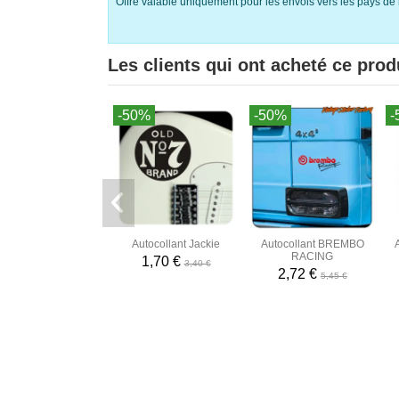
Offre valable uniquement pour les envois vers les pays de 
Les clients qui ont acheté ce prod
-50%
-50%
-
Autocollant Jackie
Autocollant BREMBO
RACING
1,70 €
3,40 €
2,72 €
5,45 €