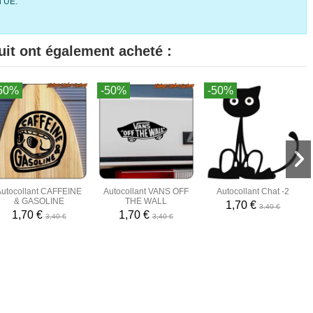
l’UE.
uit ont également acheté :
50%
-50%
-50%
Autocollant CAFFEINE
Autocollant VANS OFF
Autocollant Chat -2
& GASOLINE
THE WALL
1,70 €
3,40 €
1,70 €
1,70 €
3,40 €
3,40 €