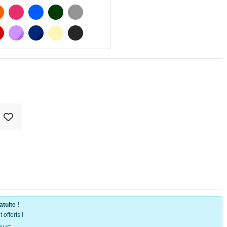
ATÉ
ORANGE
FUCHSIA
BLAU
VERT FONCÉ
GRIS CLAIR
MATÉ
ROUGE
PURPLE
BLEU FONCÉ
BEIGE
GRIS FONCÉ
atuite !
offerts !