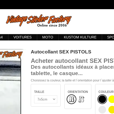
x4
VOITURES
MOTO
KUSTOM KULTURE
SP
Autocollant SEX PISTOLS
Acheter
autocollant SEX PI
Des autocollants idéaux à placer
tablette, le casque...
Choisissez la couleur, la taille et l´orientation pour l´ajuster
TAILLE
ORIENTATION
COULEUR
Normal
NOIR
VERRE INTÉRIEUR
J
BLANC
J