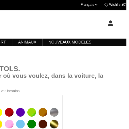
Français
Wishlist (
0
)
ORT
ANIMAUX
NOUVEAUX MODÈLES
STOLS
.
 où vous voulez, dans la voiture, la
 à vos besoins
AUNE
BOURGOGNE
VIOLET
VERT CLAIR
NOISETTE
ARGENT
AUNE AMBRE
ROSA
BLEU CLAIR
VERT
BRUN FONCÉ
OR