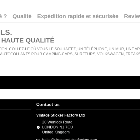
é ?
Qualité
Expédition rapide et sécurisée
Revi
OLS
.
 HAUTE QUALITÉ
ION. COLLEZ-LE OÙ VOUS LE SOUHAITEZ, UN TÉLÉPHONE, UN MUR, UNE ARMO
AUTOCOLLANTS POUR CAMPING-CARS, SURFEURS, VOLKSWAGEN, FREAKS, 
Contact us
Vintage Sticker Factory Ltd
20 Wenlock Road
LONDON N1 7GU
United Kingdom