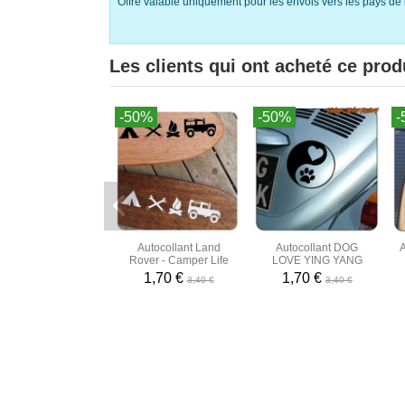
Offre valable uniquement pour les envois vers les pays de 
Les clients qui ont acheté ce prod
-50%
-50%
-
Autocollant Land
Autocollant DOG
Rover - Camper Life
LOVE YING YANG
1,70 €
1,70 €
3,40 €
3,40 €