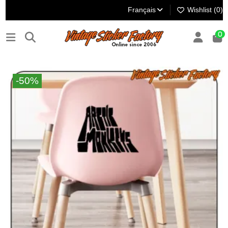
Français
Wishlist (
0
)
0
-50%