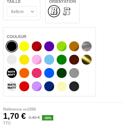
TAILLE
ORIENTATION
Normal
VERRE INTÉRIEUR
COULEUR
NOIR
JAUNE
BOURGOGNE
VIOLET
VERT CLAIR
NOISETTE
ARGENT
BLANC
JAUNE AMBRE
ROSA
BLEU CLAIR
VERT
BRUN FONCÉ
OR
NOIR MATÉ
ORANGE
FUCHSIA
BLAU
VERT FONCÉ
GRIS CLAIR
BLANC MATÉ
ROUGE
PURPLE
BLEU FONCÉ
BEIGE
GRIS FONCÉ
Référence
vv1896
1,70 €
3,40 €
-50%
TTC