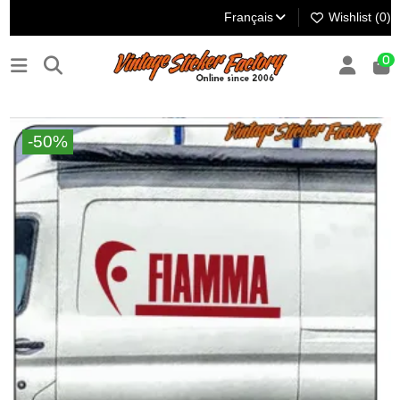
Français
Wishlist (
0
)
0
-50%