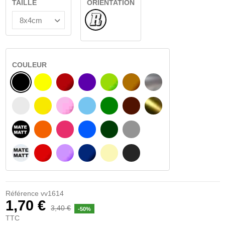
TAILLE
ORIENTATION
Normal
COULEUR
NOIR
JAUNE
BOURGOGNE
VIOLET
VERT CLAIR
NOISETTE
ARGENT
BLANC
JAUNE AMBRE
ROSA
BLEU CLAIR
VERT
BRUN FONCÉ
OR
NOIR MATÉ
ORANGE
FUCHSIA
BLAU
VERT FONCÉ
GRIS CLAIR
BLANC MATÉ
ROUGE
PURPLE
BLEU FONCÉ
BEIGE
GRIS FONCÉ
Référence
vv1614
1,70 €
3,40 €
-50%
TTC