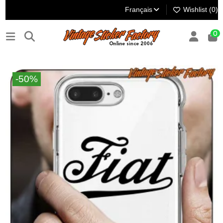
Français
Wishlist (
0
)
0
-50%