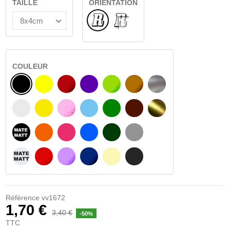
TAILLE
ORIENTATION
Normal
VERRE INTÉRIEUR
COULEUR
NOIR
JAUNE
BOURGOGNE
VIOLET
VERT CLAIR
NOISETTE
ARGENT
BLANC
JAUNE AMBRE
ROSA
BLEU CLAIR
VERT
BRUN FONCÉ
OR
NOIR MATÉ
ORANGE
FUCHSIA
BLAU
VERT FONCÉ
GRIS CLAIR
BLANC MATÉ
ROUGE
PURPLE
BLEU FONCÉ
BEIGE
GRIS FONCÉ
Référence
vv1672
1,70 €
3,40 €
-50%
TTC