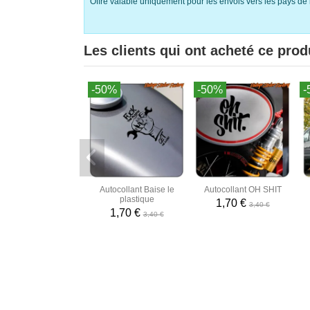
Offre valable uniquement pour les envois vers les pays de 
Les clients qui ont acheté ce prod
-50%
-50%
-
Autocollant Baise le
Autocollant OH SHIT
plastique
1,70 €
3,40 €
1,70 €
3,40 €