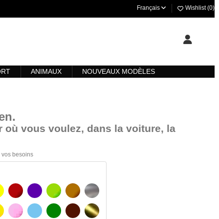
Français
Wishlist (
0
)
ORT
ANIMAUX
NOUVEAUX MODÈLES
een
.
 où vous voulez, dans la voiture, la
 à vos besoins
AUNE
BOURGOGNE
VIOLET
VERT CLAIR
NOISETTE
ARGENT
AUNE AMBRE
ROSA
BLEU CLAIR
VERT
BRUN FONCÉ
OR