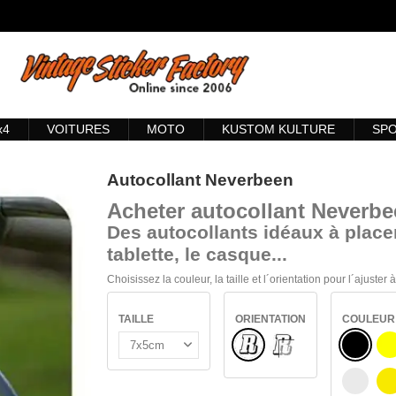
x4
VOITURES
MOTO
KUSTOM KULTURE
SP
Autocollant Neverbeen
Acheter
autocollant Neverb
Des autocollants idéaux à placer
tablette, le casque...
Choisissez la couleur, la taille et l´orientation pour l´ajuster
TAILLE
ORIENTATION
COULEUR
Normal
NOIR
VERRE INTÉRIEUR
J
BLANC
J