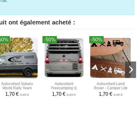
l’UE.
uit ont également acheté :
50%
-50%
-50%
Autocollant Subaru
Autocollant
Autocollant Land
World Rally Team
Freecamping t1
Rover - Camper Life
1,70 €
1,70 €
1,70 €
3,40 €
3,40 €
3,40 €