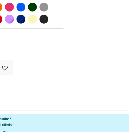
ATÉ
ORANGE
FUCHSIA
BLAU
VERT FONCÉ
GRIS CLAIR
MATÉ
ROUGE
PURPLE
BLEU FONCÉ
BEIGE
GRIS FONCÉ
atuite !
offerts !