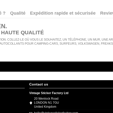
é ?
Qualité
Expédition rapide et sécurisée
Revi
EN
.
 HAUTE QUALITÉ
ION. COLLEZ-LE OÙ VOUS LE SOUHAITEZ, UN TÉLÉPHONE, UN MUR, UNE ARMO
AUTOCOLLANTS POUR CAMPING-CARS, SURFEURS, VOLKSWAGEN, FREAKS, 
Contact us
Vintage Sticker Factory Ltd
20 Wenlock Road
LONDON N1 7GU
United Kingdom