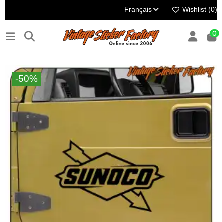
Français
Wishlist (
0
)
0
-50%