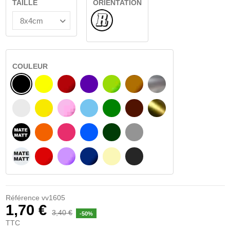
TAILLE
ORIENTATION
Normal
COULEUR
NOIR
JAUNE
BOURGOGNE
VIOLET
VERT CLAIR
NOISETTE
ARGENT
BLANC
JAUNE AMBRE
ROSA
BLEU CLAIR
VERT
BRUN FONCÉ
OR
NOIR MATÉ
ORANGE
FUCHSIA
BLAU
VERT FONCÉ
GRIS CLAIR
BLANC MATÉ
ROUGE
PURPLE
BLEU FONCÉ
BEIGE
GRIS FONCÉ
Référence
vv1605
1,70 €
3,40 €
-50%
TTC