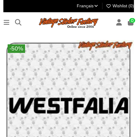
Français
Wishlist (
0
)
0
-50%