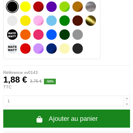
NOIR
JAUNE
BOURGOGNE
VIOLET
VERT CLAIR
NOISETTE
ARGENT
BLANC
JAUNE AMBRE
ROSA
BLEU CLAIR
VERT
BRUN FONCÉ
OR
NOIR MATÉ
ORANGE
FUCHSIA
BLAU
VERT FONCÉ
GRIS CLAIR
BLANC MATÉ
ROUGE
PURPLE
BLEU FONCÉ
BEIGE
GRIS FONCÉ
Référence
vv0143
1,88 €
3,75 €
-50%
TTC
Ajouter au panier