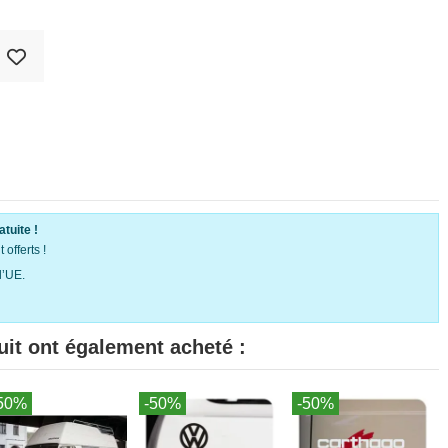
atuite !
offerts !
l’UE.
uit ont également acheté :
50%
-50%
-50%