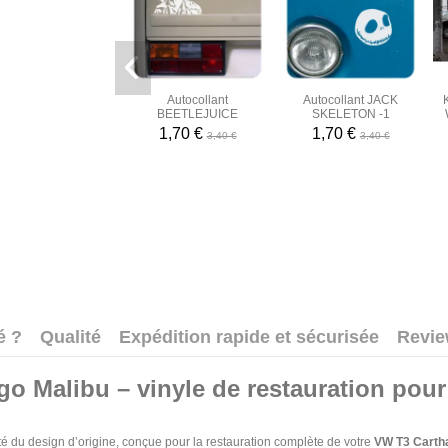
Autocollant
Autocollant JACK
BEETLEJUICE
SKELETON -1
1,70 €
1,70 €
3,40 €
3,40 €
é ?
Qualité
Expédition rapide et sécurisée
Revi
go Malibu – vinyle de restauration pou
é du design d’origine, conçue pour la restauration complète de votre
VW T3 Carth