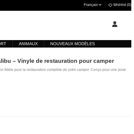
Français
Wishlist (
0
)
ORT
ANIMAUX
NOUVEAUX MODÈLES
libu – Vinyle de restauration pour camper
 fidèle pour la restauration complète de votre camper. Conçu pour une pose