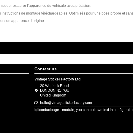
ermet de restaurer l’apparence du véhicule avec précision.
des instructions de montage téléchargeables. Optimisés pour une pose propre et sans
er son apparence d’origine.
Contact us
Vintage Sticker Factory Ltd
20 Wenlock Road
LONDON N1 7GU
United Kingdom
hello@vintagestickerfactory.com
iqitcontactpage - module, you can put own text in configurati