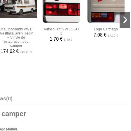
Kit autocollants VW LT
Autocollant VW LOGO
Logo Carthago
Westfalia Sven Hedin
1
7,08 €
14,16 €
– Vinyle de
1,70 €
3,40 €
restauration pour
camper
174,62 €
349,23 €
ews
(0)
r camper
ago Malibu
.