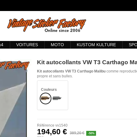
x4
VOITURES
MOTO
KUSTOM KULTURE
SP
Kit autocollants VW T3 Carthago Ma
Kit autocollants VW T3 Carthago Malibu
comme reproduction
propre et sans bulles.
Couleurs
Marron
Gris
Référence
vv1540
194,60 €
389,20 €
-50%