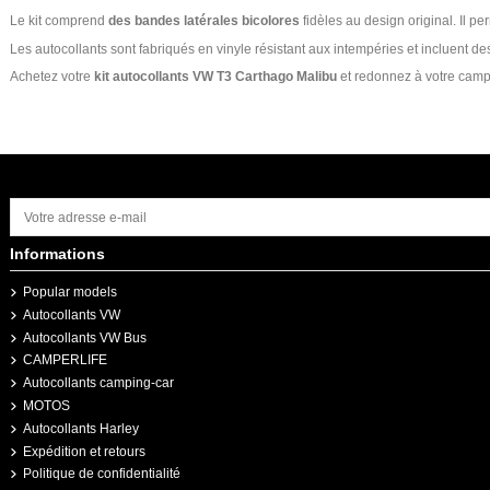
Le kit comprend
des bandes latérales bicolores
fidèles au design original. Il p
Les autocollants sont fabriqués en vinyle résistant aux intempéries et incluent 
Achetez votre
kit autocollants VW T3 Carthago Malibu
et redonnez à votre camp
Informations
Popular models
Autocollants VW
Autocollants VW Bus
CAMPERLIFE
Autocollants camping-car
MOTOS
Autocollants Harley
Expédition et retours
Politique de confidentialité