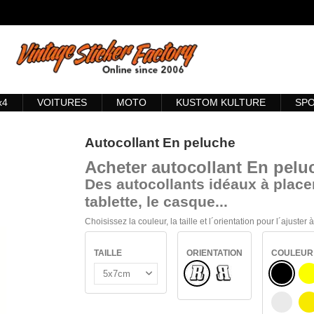
x4
VOITURES
MOTO
KUSTOM KULTURE
SP
Autocollant En peluche
Acheter
autocollant En pelu
Des autocollants idéaux à placer
tablette, le casque...
Choisissez la couleur, la taille et l´orientation pour l´ajuster
TAILLE
ORIENTATION
COULEUR
Normal
NOIR
Renversé
J
BLANC
J