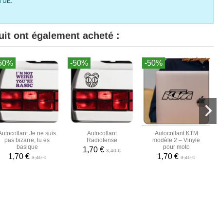
l’UE.
uit ont également acheté :
50%
-50%
-50%
Autocollant Je ne suis
Autocollant
Autocollant KTM
pas bizarre, tu es
Radiofense
modèle 2 – Vinyle
basique
pour moto
1,70 €
3,40 €
1,70 €
1,70 €
3,40 €
3,40 €