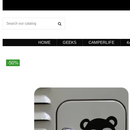
HOME
GEEKS
CAMPERLIFE
4
-50%