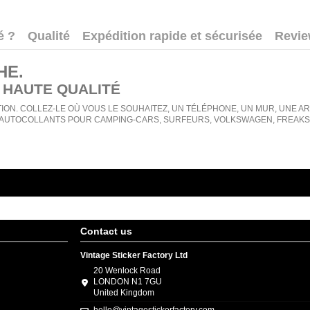
é ?
Qualité
Expédition rapide et sécurisée
Revi
HE
.
 HAUTE QUALITÉ
ION. COLLEZ-LE OÙ VOUS LE SOUHAITEZ, UN TÉLÉPHONE, UN MUR, UNE ARMO
AUTOCOLLANTS POUR CAMPING-CARS, SURFEURS, VOLKSWAGEN, FREAKS, 
Contact us
Vintage Sticker Factory Ltd
20 Wenlock Road
LONDON N1 7GU
United Kingdom