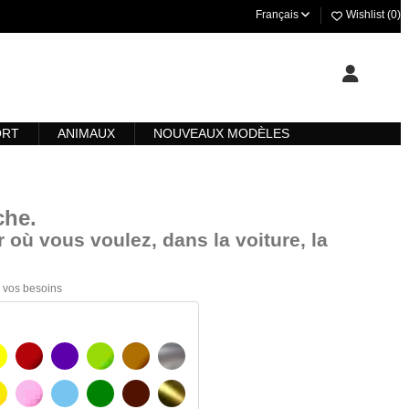
Français
Wishlist (
0
)
ORT
ANIMAUX
NOUVEAUX MODÈLES
che
.
 où vous voulez, dans la voiture, la
 à vos besoins
AUNE
BOURGOGNE
VIOLET
VERT CLAIR
NOISETTE
ARGENT
AUNE AMBRE
ROSA
BLEU CLAIR
VERT
BRUN FONCÉ
OR