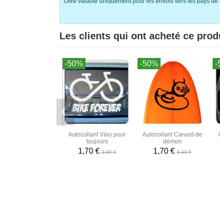
Offre valable uniquement pour les envois vers les pays de 
Les clients qui ont acheté ce prod
-50%
-50%
-
Autocollant Vélo pour
Autocollant Canard de
toujours
démon
1,70 €
1,70 €
3,40 €
3,40 €