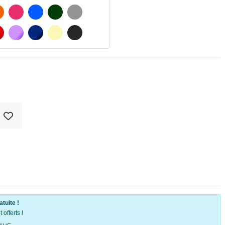
ATÉ
ORANGE
FUCHSIA
BLAU
VERT FONCÉ
GRIS CLAIR
MATÉ
ROUGE
PURPLE
BLEU FONCÉ
BEIGE
GRIS FONCÉ
atuite !
offerts !