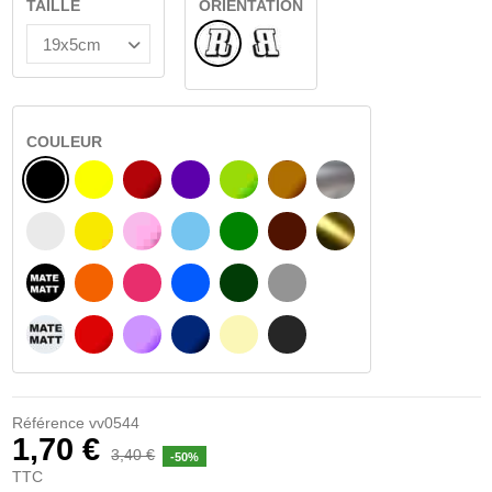
TAILLE
ORIENTATION
Normal
Renversé
COULEUR
NOIR
JAUNE
BOURGOGNE
VIOLET
VERT CLAIR
NOISETTE
ARGENT
BLANC
JAUNE AMBRE
ROSA
BLEU CLAIR
VERT
BRUN FONCÉ
OR
NOIR MATÉ
ORANGE
FUCHSIA
BLAU
VERT FONCÉ
GRIS CLAIR
BLANC MATÉ
ROUGE
PURPLE
BLEU FONCÉ
BEIGE
GRIS FONCÉ
Référence
vv0544
1,70 €
3,40 €
-50%
TTC