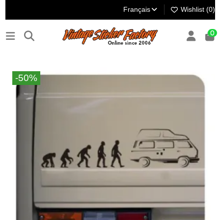
Français
Wishlist (
0
)
0
-50%