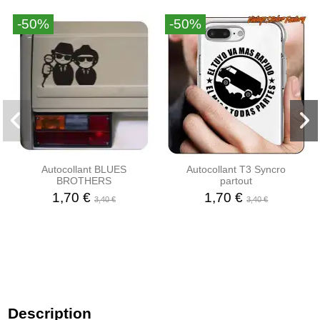
-50%
-50%
Autocollant BLUES
Autocollant T3 Syncro
BROTHERS
partout
1,70 €
1,70 €
3,40 €
3,40 €
Description