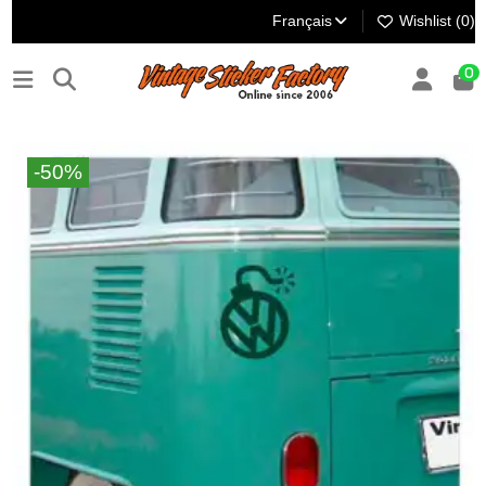
Français
Wishlist (
0
)
0
-50%