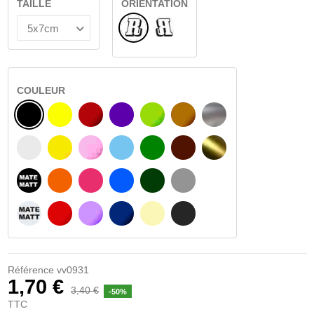
TAILLE
ORIENTATION
Normal
Renversé
COULEUR
NOIR
JAUNE
BOURGOGNE
VIOLET
VERT CLAIR
NOISETTE
ARGENT
BLANC
JAUNE AMBRE
ROSA
BLEU CLAIR
VERT
BRUN FONCÉ
OR
NOIR MATÉ
ORANGE
FUCHSIA
BLAU
VERT FONCÉ
GRIS CLAIR
BLANC MATÉ
ROUGE
PURPLE
BLEU FONCÉ
BEIGE
GRIS FONCÉ
Référence
vv0931
1,70 €
3,40 €
-50%
TTC