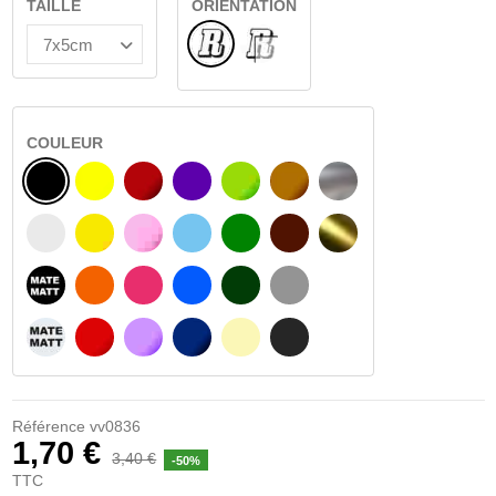
TAILLE
ORIENTATION
Normal
VERRE INTÉRIEUR
COULEUR
NOIR
JAUNE
BOURGOGNE
VIOLET
VERT CLAIR
NOISETTE
ARGENT
BLANC
JAUNE AMBRE
ROSA
BLEU CLAIR
VERT
BRUN FONCÉ
OR
NOIR MATÉ
ORANGE
FUCHSIA
BLAU
VERT FONCÉ
GRIS CLAIR
BLANC MATÉ
ROUGE
PURPLE
BLEU FONCÉ
BEIGE
GRIS FONCÉ
Référence
vv0836
1,70 €
3,40 €
-50%
TTC