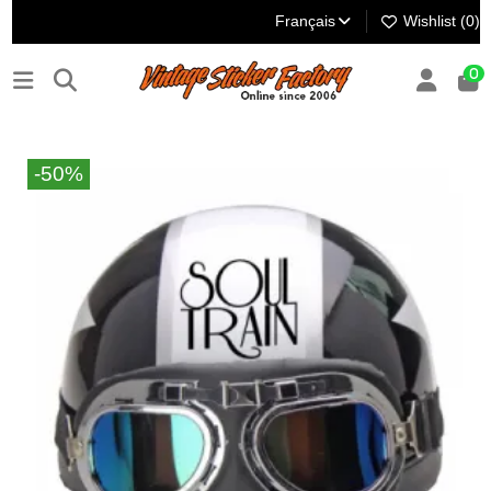
Français
Wishlist (
0
)
0
-50%