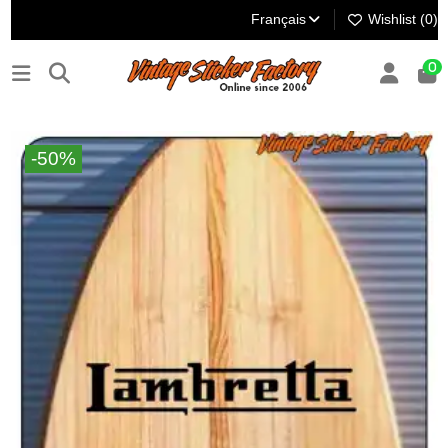
Français
Wishlist (
0
)
0
-50%