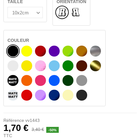
TAILLE
ORIENTATION
Normal
Renversé
COULEUR
NOIR
JAUNE
BOURGOGNE
VIOLET
VERT CLAIR
NOISETTE
ARGENT
BLANC
JAUNE AMBRE
ROSA
BLEU CLAIR
VERT
BRUN FONCÉ
OR
NOIR MATÉ
ORANGE
FUCHSIA
BLAU
VERT FONCÉ
GRIS CLAIR
BLANC MATÉ
ROUGE
PURPLE
BLEU FONCÉ
BEIGE
GRIS FONCÉ
Référence
vv1443
1,70 €
3,40 €
-50%
TTC