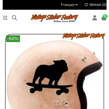
Français
Wishlist (
0
)
0
-50%