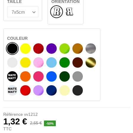
TAILLE
ORIENTATION
Normal
Renversé
COULEUR
NOIR
JAUNE
BOURGOGNE
VIOLET
VERT CLAIR
NOISETTE
ARGENT
BLANC
JAUNE AMBRE
ROSA
BLEU CLAIR
VERT
BRUN FONCÉ
OR
NOIR MATÉ
ORANGE
FUCHSIA
BLAU
VERT FONCÉ
GRIS CLAIR
BLANC MATÉ
ROUGE
PURPLE
BLEU FONCÉ
BEIGE
GRIS FONCÉ
Référence
vv1212
1,32 €
2,65 €
-50%
TTC