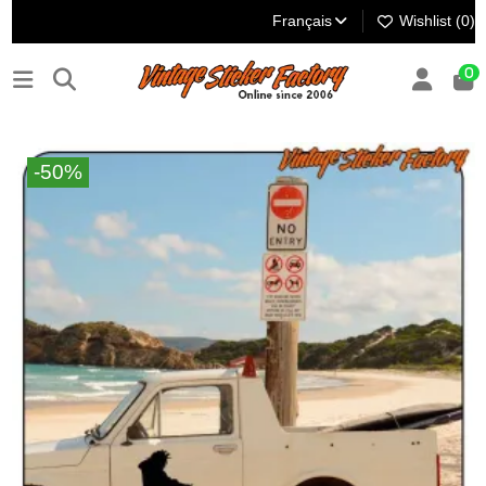
Français
Wishlist (
0
)
0
-50%