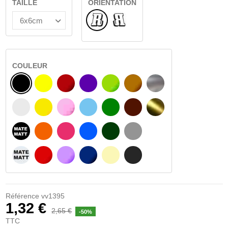
TAILLE
ORIENTATION
Normal
Renversé
COULEUR
NOIR
JAUNE
BOURGOGNE
VIOLET
VERT CLAIR
NOISETTE
ARGENT
BLANC
JAUNE AMBRE
ROSA
BLEU CLAIR
VERT
BRUN FONCÉ
OR
NOIR MATÉ
ORANGE
FUCHSIA
BLAU
VERT FONCÉ
GRIS CLAIR
BLANC MATÉ
ROUGE
PURPLE
BLEU FONCÉ
BEIGE
GRIS FONCÉ
Référence
vv1395
1,32 €
2,65 €
-50%
TTC