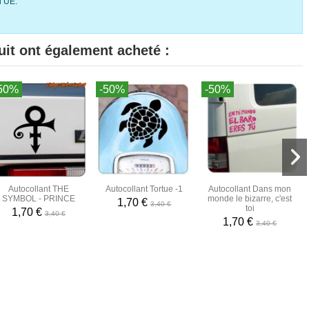
l’UE.
uit ont également acheté :
50%
-50%
-50%
Autocollant THE
Autocollant Tortue -1
Autocollant Dans mon
SYMBOL - PRINCE
monde le bizarre, c'est
1,70 €
3,40 €
toi
1,70 €
3,40 €
1,70 €
3,40 €