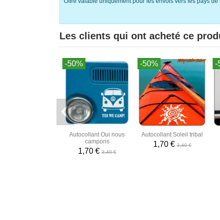
Offre valable uniquement pour les envois vers les pays de 
Les clients qui ont acheté ce prod
-50%
-50%
-
Autocollant Oui nous
Autocollant Soleil tribal
campons
1,70 €
3,40 €
1,70 €
3,40 €