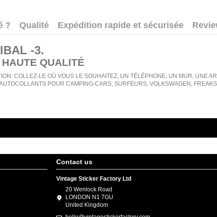
é ?
Qualité
Expédition rapide et sécurisée
Revi
BAL -3
.
 HAUTE QUALITÉ
ION. COLLEZ-LE OÙ VOUS LE SOUHAITEZ, UN TÉLÉPHONE, UN MUR, UNE ARMO
AUTOCOLLANTS POUR CAMPING-CARS, SURFEURS, VOLKSWAGEN, FREAKS, 
Contact us
Vintage Sticker Factory Ltd
20 Wenlock Road
LONDON N1 7GU
United Kingdom