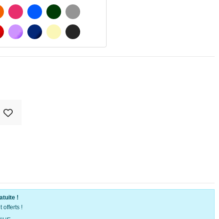
ATÉ
ORANGE
FUCHSIA
BLAU
VERT FONCÉ
GRIS CLAIR
MATÉ
ROUGE
PURPLE
BLEU FONCÉ
BEIGE
GRIS FONCÉ
atuite !
offerts !