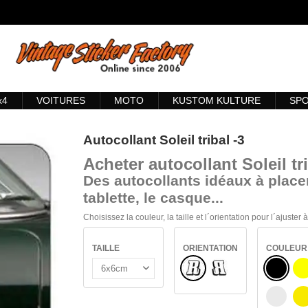
x4
VOITURES
MOTO
KUSTOM KULTURE
SP
Autocollant Soleil tribal -3
Acheter
autocollant Soleil tri
Des autocollants idéaux à placer
tablette, le casque...
Choisissez la couleur, la taille et l´orientation pour l´ajuster
TAILLE
ORIENTATION
COULEUR
Normal
NOIR
Renversé
J
BLANC
J