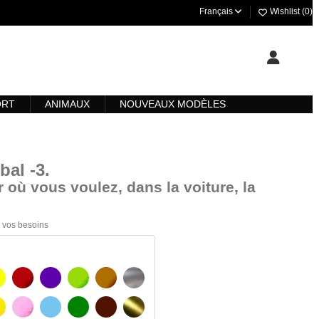
Français
Wishlist (
0
)
ORT
ANIMAUX
NOUVEAUX MODÈLES
bal -3
.
 où vous voulez, dans la voiture, la
 à vos besoins
AUNE
BOURGOGNE
VIOLET
VERT CLAIR
NOISETTE
ARGENT
AUNE AMBRE
ROSA
BLEU CLAIR
VERT
BRUN FONCÉ
OR