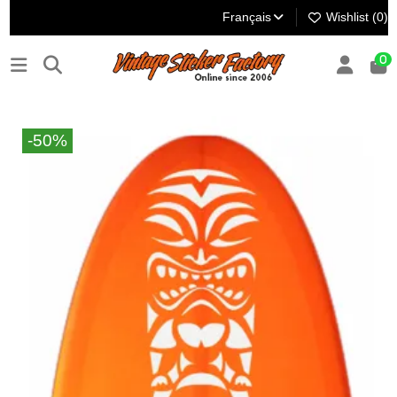
Français
Wishlist (
0
)
0
-50%