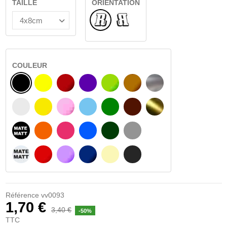
TAILLE
ORIENTATION
Normal
Renversé
COULEUR
NOIR
JAUNE
BOURGOGNE
VIOLET
VERT CLAIR
NOISETTE
ARGENT
BLANC
JAUNE AMBRE
ROSA
BLEU CLAIR
VERT
BRUN FONCÉ
OR
NOIR MATÉ
ORANGE
FUCHSIA
BLAU
VERT FONCÉ
GRIS CLAIR
BLANC MATÉ
ROUGE
PURPLE
BLEU FONCÉ
BEIGE
GRIS FONCÉ
Référence
vv0093
1,70 €
3,40 €
-50%
TTC