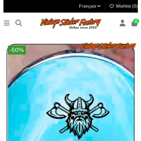
Français
Wishlist (
0
)
0
-50%