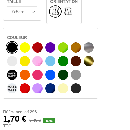
TAILLE
ORIENTATION
Normal
Renversé
COULEUR
NOIR
JAUNE
BOURGOGNE
VIOLET
VERT CLAIR
NOISETTE
ARGENT
BLANC
JAUNE AMBRE
ROSA
BLEU CLAIR
VERT
BRUN FONCÉ
OR
NOIR MATÉ
ORANGE
FUCHSIA
BLAU
VERT FONCÉ
GRIS CLAIR
BLANC MATÉ
ROUGE
PURPLE
BLEU FONCÉ
BEIGE
GRIS FONCÉ
Référence
vv1293
1,70 €
3,40 €
-50%
TTC