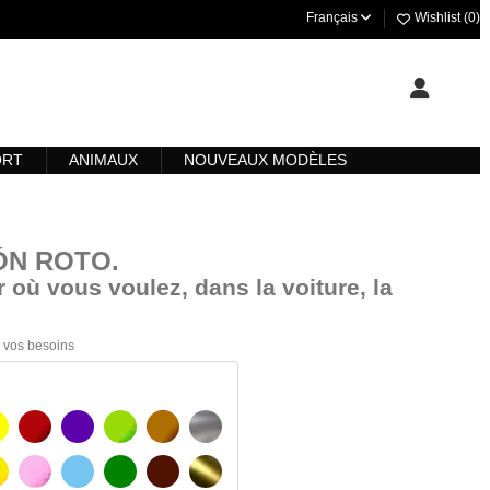
Français
Wishlist (
0
)
ORT
ANIMAUX
NOUVEAUX MODÈLES
ZÓN ROTO
.
 où vous voulez, dans la voiture, la
 à vos besoins
AUNE
BOURGOGNE
VIOLET
VERT CLAIR
NOISETTE
ARGENT
AUNE AMBRE
ROSA
BLEU CLAIR
VERT
BRUN FONCÉ
OR