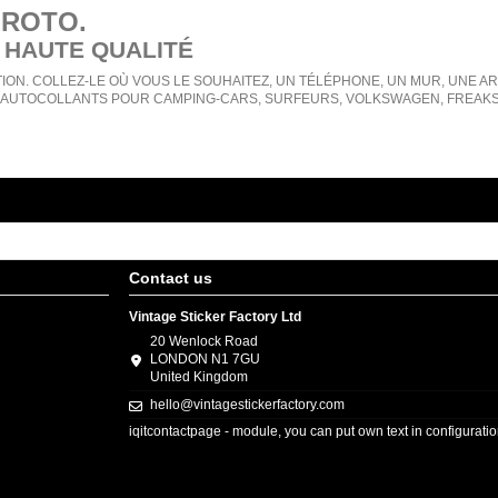
 ROTO
.
 HAUTE QUALITÉ
ION. COLLEZ-LE OÙ VOUS LE SOUHAITEZ, UN TÉLÉPHONE, UN MUR, UNE ARMO
AUTOCOLLANTS POUR CAMPING-CARS, SURFEURS, VOLKSWAGEN, FREAKS, 
Contact us
Vintage Sticker Factory Ltd
20 Wenlock Road
LONDON N1 7GU
United Kingdom
hello@vintagestickerfactory.com
iqitcontactpage - module, you can put own text in configurati