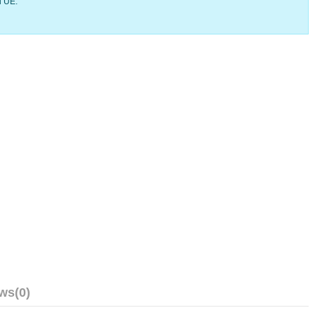
l’UE.
ews
(0)