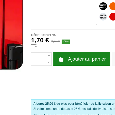
NOIR M
BLANC 
Référence
vv1797
1,70 €
3,40 €
-50%
TTC
Ajouter au panier
Ajoutez
25,00 €
de plus pour bénéficier de la livraison gr
Si votre commande dépasse 25 €, les frais de livraison sont 