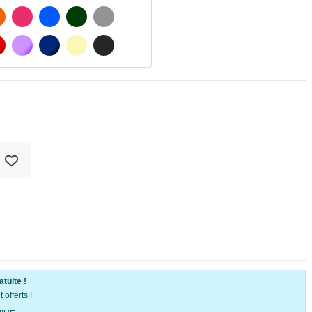
ATÉ
ORANGE
FUCHSIA
BLAU
VERT FONCÉ
GRIS CLAIR
MATÉ
ROUGE
PURPLE
BLEU FONCÉ
BEIGE
GRIS FONCÉ
atuite !
offerts !