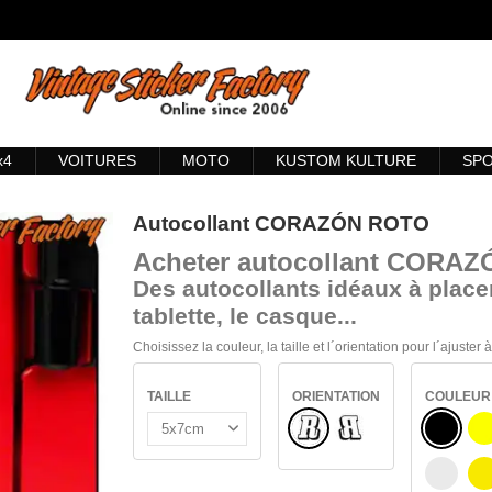
x4
VOITURES
MOTO
KUSTOM KULTURE
SP
Autocollant CORAZÓN ROTO
Acheter
autocollant CORA
Des autocollants idéaux à placer
tablette, le casque...
Choisissez la couleur, la taille et l´orientation pour l´ajuster
TAILLE
ORIENTATION
COULEUR
Normal
NOIR
Renversé
J
BLANC
J