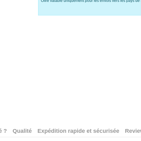
Offre valable uniquement pour les envois vers les pays de 
é ?
Qualité
Expédition rapide et sécurisée
Revi