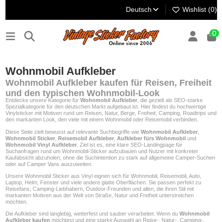
Deutsch
Wishlist (
0
)
0
Wohnmobil Aufkleber
Wohnmobil Aufkleber kaufen für Reisen, Freiheit
und den typischen Wohnmobil-Look
Entdecke unsere Kategorie für
Wohnmobil Aufkleber
, die gezielt als SEO-starke
Spezialkategorie für den deutschen Markt aufgebaut ist. Hier findest du hochwertige
Vinylsticker mit Motiven rund um Reisen, Natur, Berge, Freiheit, Camping, Roadtrips und
den markanten Look, den viele mit einem Wohnmobil oder Reisemobil verbinden.
Diese Seite zielt bewusst auf relevante Suchbegriffe wie
Wohnmobil Aufkleber
,
Wohnmobil Sticker
,
Reisemobil Aufkleber
,
Aufkleber fürs Wohnmobil
und
Wohnmobil Vinyl Aufkleber
. Ziel ist es, eine klare SEO-Landingpage für
Suchanfragen rund um Wohnmobil-Sticker aufzubauen und Nutzer mit konkreter
Kaufabsicht abzuholen, ohne die Suchintention zu stark auf allgemeine Camper-Suchen
oder auf Camper Vans auszuweiten.
Unsere Wohnmobil Sticker aus Vinyl eignen sich für Wohnmobil, Reisemobil, Auto,
Laptop, Helm, Fenster und viele andere glatte Oberflächen. Sie passen perfekt zu
Reisefans, Camping-Liebhabern, Outdoor-Freunden und allen, die ihren Stil mit
markanten Motiven aus der Welt von Straße, Natur und Freiheit unterstreichen
möchten.
Die Aufkleber sind langlebig, wetterfest und sauber verarbeitet. Wenn du
Wohnmobil
Aufkleber kaufen
möchtest und eine starke Auswahl an Reise-, Natur-, Camping-,