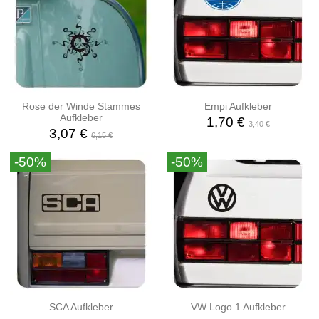
Rose der Winde Stammes
Empi Aufkleber
Aufkleber
1,70 €
3,40 €
3,07 €
6,15 €
-50%
-50%
SCA Aufkleber
VW Logo 1 Aufkleber