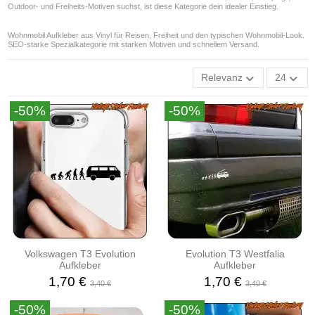
Outdoor- und Freiheits-Motiven suchst, ist diese Kategorie dein idealer Einstieg.
Wohnmobil Aufkleber aus Vinyl für Reisen, Freiheit und den typischen Wohnmobil-Look.
SEO-starke Spezialkategorie mit starken Motiven und schnellem Versand.
Relevanz
24
-50%
-50%
Volkswagen T3 Evolution
Evolution T3 Westfalia
Aufkleber
Aufkleber
1,70 €
1,70 €
3,40 €
3,40 €
-50%
-50%