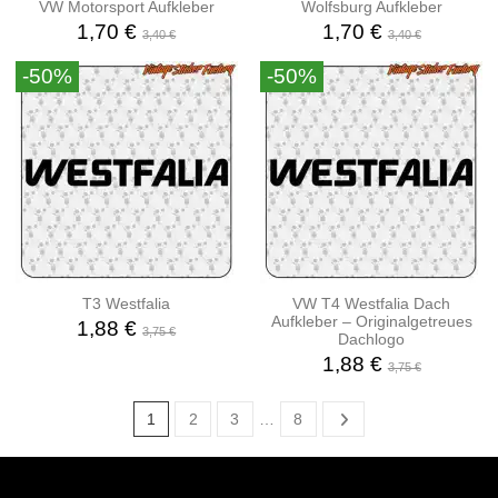
VW Motorsport Aufkleber
Wolfsburg Aufkleber
1,70 €
1,70 €
3,40 €
3,40 €
-50%
-50%
T3 Westfalia
VW T4 Westfalia Dach
Aufkleber – Originalgetreues
1,88 €
3,75 €
Dachlogo
1,88 €
3,75 €
1
2
3
…
8