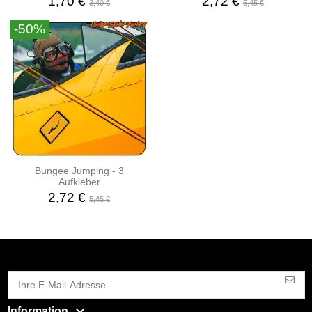
1,70 €
2,72 €
3,40 €
5,45 €
-50%
Bungee Jumping - 3
Aufkleber
2,72 €
5,45 €
Information