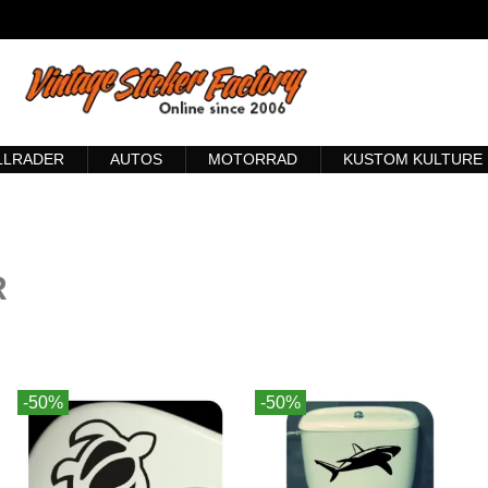
LLRADER
AUTOS
MOTORRAD
KUSTOM KULTURE
R
-50%
-50%