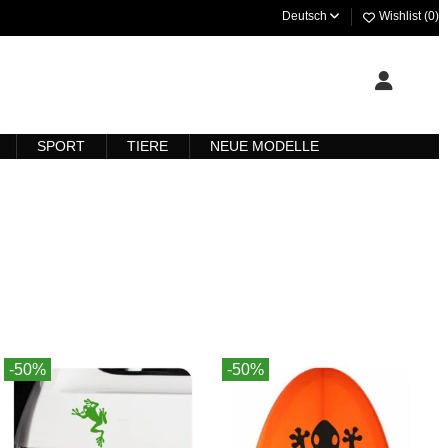
Deutsch
Wishlist (
0
)
SPORT
TIERE
NEUE MODELLE
-50%
-50%