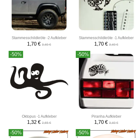
Stammesschildkröte -2 Aufkleber
Stammesschildkröte -1 Aufkleber
1,70 €
1,70 €
3,40 €
3,40 €
-50%
-50%
Oktopus -1 Aufkleber
Piranha Aufkleber
1,32 €
1,70 €
2,65 €
3,40 €
-50%
-50%