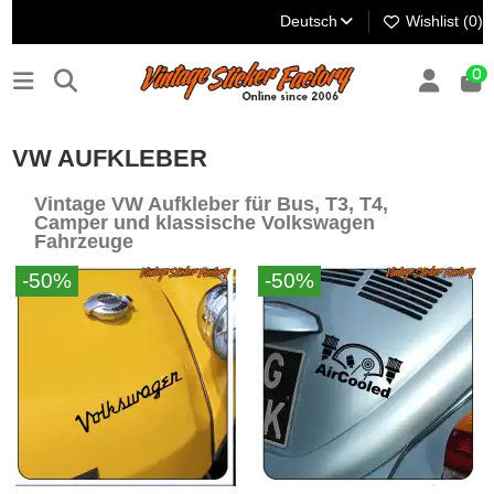
Deutsch
Wishlist (
0
)
0
VW AUFKLEBER
Vintage VW Aufkleber für Bus, T3, T4,
Camper und klassische Volkswagen
Fahrzeuge
-50%
-50%