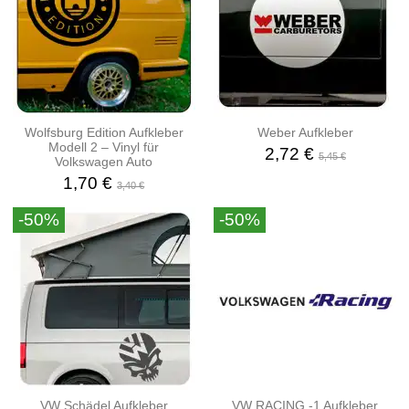
Wolfsburg Edition Aufkleber
Weber Aufkleber
Modell 2 – Vinyl für
2,72 €
5,45 €
Volkswagen Auto
1,70 €
3,40 €
-50%
-50%
VW Schädel Aufkleber
VW RACING -1 Aufkleber