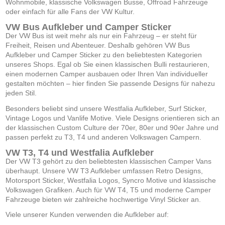
Wohnmobile, klassische Volkswagen Busse, Offroad Fahrzeuge
oder einfach für alle Fans der VW Kultur.
VW Bus Aufkleber und Camper Sticker
Der VW Bus ist weit mehr als nur ein Fahrzeug – er steht für
Freiheit, Reisen und Abenteuer. Deshalb gehören VW Bus
Aufkleber und Camper Sticker zu den beliebtesten Kategorien
unseres Shops. Egal ob Sie einen klassischen Bulli restaurieren,
einen modernen Camper ausbauen oder Ihren Van individueller
gestalten möchten – hier finden Sie passende Designs für nahezu
jeden Stil.
Besonders beliebt sind unsere Westfalia Aufkleber, Surf Sticker,
Vintage Logos und Vanlife Motive. Viele Designs orientieren sich an
der klassischen Custom Culture der 70er, 80er und 90er Jahre und
passen perfekt zu T3, T4 und anderen Volkswagen Campern.
VW T3, T4 und Westfalia Aufkleber
Der VW T3 gehört zu den beliebtesten klassischen Camper Vans
überhaupt. Unsere VW T3 Aufkleber umfassen Retro Designs,
Motorsport Sticker, Westfalia Logos, Syncro Motive und klassische
Volkswagen Grafiken. Auch für VW T4, T5 und moderne Camper
Fahrzeuge bieten wir zahlreiche hochwertige Vinyl Sticker an.
Viele unserer Kunden verwenden die Aufkleber auf: