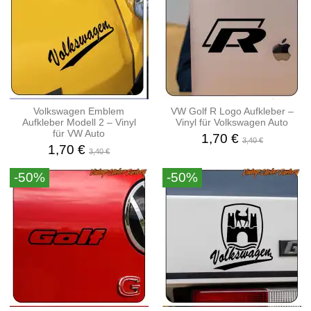
Volkswagen Emblem
VW Golf R Logo Aufkleber –
Aufkleber Modell 2 – Vinyl
Vinyl für Volkswagen Auto
für VW Auto
1,70 €
3,40 €
1,70 €
3,40 €
-50%
-50%