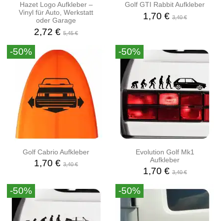
Hazet Logo Aufkleber –
Golf GTI Rabbit Aufkleber
Vinyl für Auto, Werkstatt
1,70 €
3,40 €
oder Garage
2,72 €
5,45 €
-50%
-50%
Golf Cabrio Aufkleber
Evolution Golf Mk1
Aufkleber
1,70 €
3,40 €
1,70 €
3,40 €
-50%
-50%