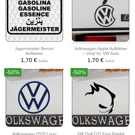
Jagermesiter Benzin
Volkswagen Apple Aufkleber
Aufkleber
– Vinyl für VW Auto
1,70 €
1,70 €
3,40 €
3,40 €
-50%
-50%
Volkswagen 2020 Logo
VW Golf GTI Fast Rabbit