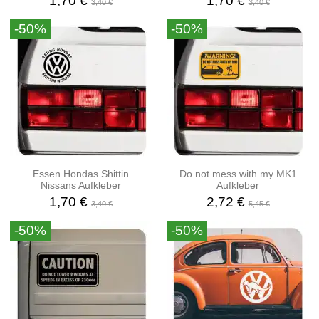
1,70 €
1,70 €
3,40 €
3,40 €
-50%
-50%
Essen Hondas Shittin
Do not mess with my MK1
Nissans Aufkleber
Aufkleber
1,70 €
2,72 €
3,40 €
5,45 €
-50%
-50%