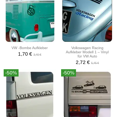
VW -Bombe Aufkleber
Volkswagen Racing
Aufkleber Modell 1 – Vinyl
1,70 €
3,40 €
für VW Auto
2,72 €
5,45 €
-50%
-50%