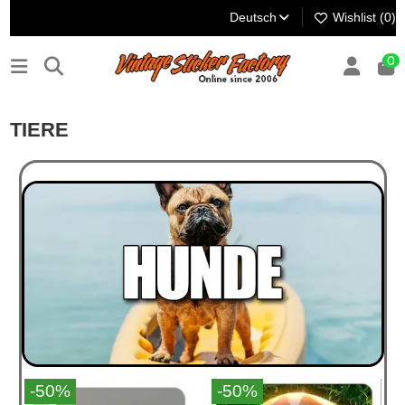
Deutsch
Wishlist (
0
)
0
TIERE
-50%
-50%