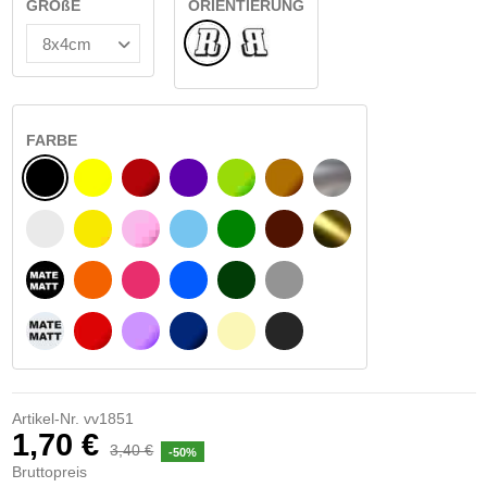
GRÖßE
ORIENTIERUNG
Normale
Umgedreht
FARBE
SCHWARZ
GELB
BURGUND
VIOLETT
HELLGRÜN
HASELNUSS
SILBER
WEIß
GELBES SIGNAL
ROSE
HELLBLAU
GRÜN
DUNKELBRAUN
GOLD
MATTSCHWARZ
ORANGE
FUCHSIA
BLAU
DUNKELGRÜN
HELLGRAU
MATTWEIß
ROT
LILA
DUNKELBLAU
BEIGE
DUNKELGRAU
Artikel-Nr.
vv1851
1,70 €
3,40 €
-50%
Bruttopreis