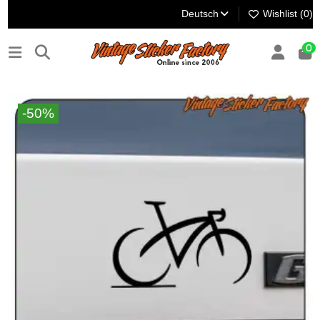
Deutsch
Wishlist (
0
)
0
-50%