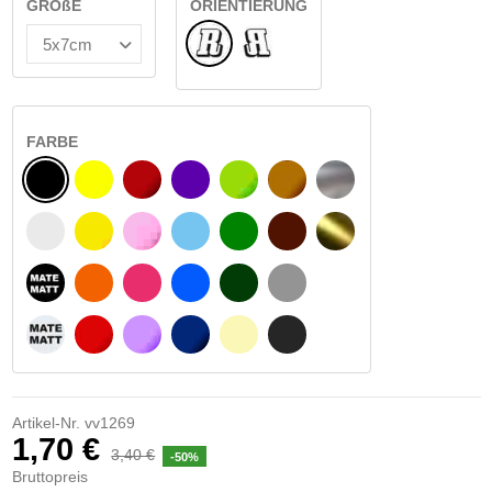
GRÖßE
ORIENTIERUNG
Normale
Umgedreht
FARBE
SCHWARZ
GELB
BURGUND
VIOLETT
HELLGRÜN
HASELNUSS
SILBER
WEIß
GELBES SIGNAL
ROSE
HELLBLAU
GRÜN
DUNKELBRAUN
GOLD
MATTSCHWARZ
ORANGE
FUCHSIA
BLAU
DUNKELGRÜN
HELLGRAU
MATTWEIß
ROT
LILA
DUNKELBLAU
BEIGE
DUNKELGRAU
Artikel-Nr.
vv1269
1,70 €
3,40 €
-50%
Bruttopreis