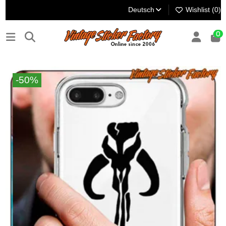
Deutsch
Wishlist (
0
)
0
-50%