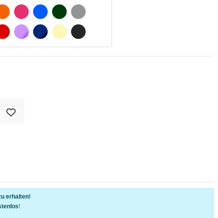
SCHWARZ
ORANGE
FUCHSIA
BLAU
DUNKELGRÜN
HELLGRAU
WEIß
ROT
LILA
DUNKELBLAU
BEIGE
DUNKELGRAU
u erhalten!
stenlos
!