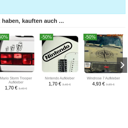
 haben, kauften auch ...
50%
-50%
-50%
Mario Storm Trooper
Nintendo Aufkleber
Windrose 7 Aufkleber
Aufkleber
1,70 €
4,93 €
3,40 €
9,85 €
1,70 €
3,40 €