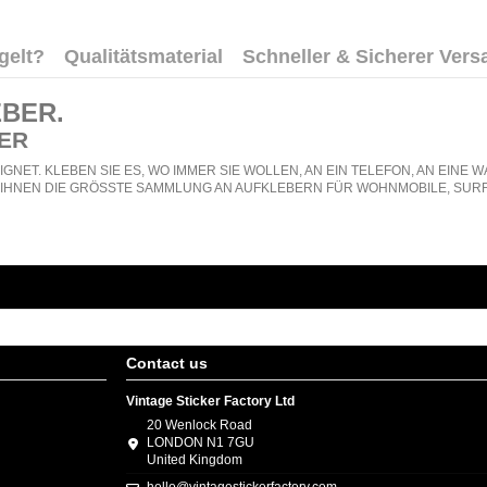
gelt?
Qualitätsmaterial
Schneller & Sicherer Vers
EBER
.
ER
GNET. KLEBEN SIE ES, WO IMMER SIE WOLLEN, AN EIN TELEFON, AN EIN
N IHNEN DIE GRÖSSTE SAMMLUNG AN AUFKLEBERN FÜR WOHNMOBILE, SURF
Contact us
Vintage Sticker Factory Ltd
20 Wenlock Road
LONDON N1 7GU
United Kingdom