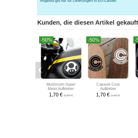
Angebot gilt nur für Lieferungen in EU-Länder.
Kunden, die diesen Artikel gekauft
-50%
-50%
-
Mushroom Super
Capsule Corp
Mario Aufkleber
Aufkleber
1,70 €
1,70 €
3,40 €
3,40 €