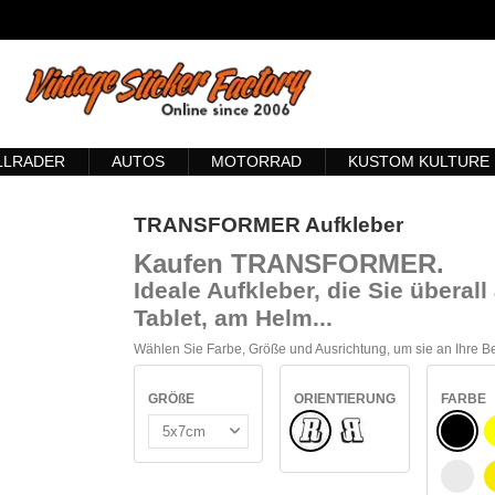
LLRADER
AUTOS
MOTORRAD
KUSTOM KULTURE
TRANSFORMER Aufkleber
Kaufen TRANSFORMER
.
Ideale Aufkleber, die Sie übera
Tablet, am Helm...
Wählen Sie Farbe, Größe und Ausrichtung, um sie an Ihre 
GRÖßE
ORIENTIERUNG
FARBE
Normale
SCHW
Umgedreht
WEIß