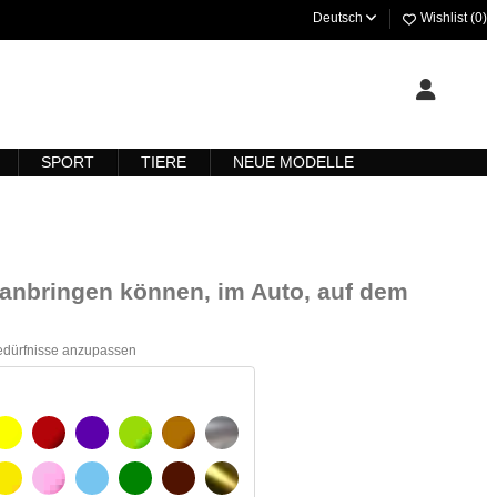
Deutsch
Wishlist (
0
)
SPORT
TIERE
NEUE MODELLE
ll anbringen können, im Auto, auf dem
Bedürfnisse anzupassen
ARZ
GELB
BURGUND
VIOLETT
HELLGRÜN
HASELNUSS
SILBER
GELBES SIGNAL
ROSE
HELLBLAU
GRÜN
DUNKELBRAUN
GOLD