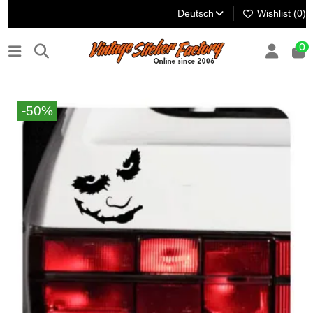
Deutsch
Wishlist (
0
)
0
-50%