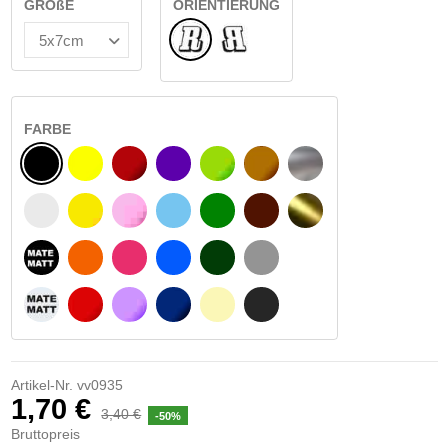
GRÖßE
ORIENTIERUNG
Normale
Umgedreht
FARBE
SCHWARZ
GELB
BURGUND
VIOLETT
HELLGRÜN
HASELNUSS
SILBER
WEIß
GELBES SIGNAL
ROSE
HELLBLAU
GRÜN
DUNKELBRAUN
GOLD
MATTSCHWARZ
ORANGE
FUCHSIA
BLAU
DUNKELGRÜN
HELLGRAU
MATTWEIß
ROT
LILA
DUNKELBLAU
BEIGE
DUNKELGRAU
Artikel-Nr.
vv0935
1,70 €
3,40 €
-50%
Bruttopreis