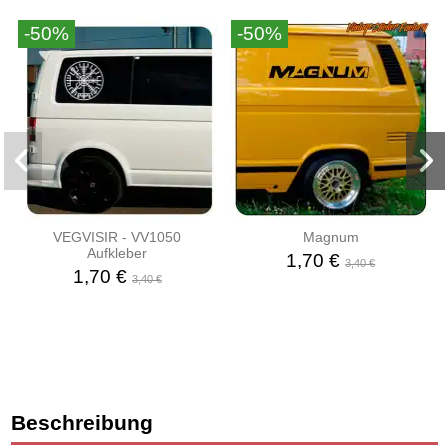
-50%
-50%
VEGVISIR - VV1050
Magnum
Aufkleber
1,70 €
3,40 €
1,70 €
3,40 €
Beschreibung