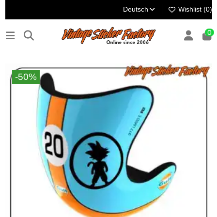
Deutsch
Wishlist (
0
)
0
-50%