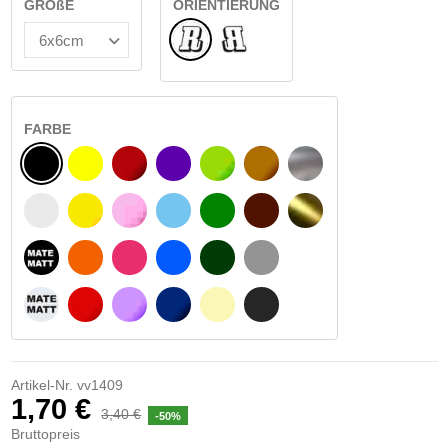
GRÖßE
ORIENTIERUNG
Normale
Umgedreht
FARBE
SCHWARZ
GELB
BURGUND
VIOLETT
HELLGRÜN
HASELNUSS
SILBER
WEIß
GELBES SIGNAL
ROSE
HELLBLAU
GRÜN
DUNKELBRAUN
GOLD
MATTSCHWARZ
ORANGE
FUCHSIA
BLAU
DUNKELGRÜN
HELLGRAU
MATTWEIß
ROT
LILA
DUNKELBLAU
BEIGE
DUNKELGRAU
Artikel-Nr.
vv1409
1,70 €
3,40 €
-50%
Bruttopreis