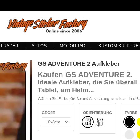
LLRADER
AUTOS
MOTORRAD
KUSTOM KULTURE
GS ADVENTURE 2 Aufkleber
Kaufen GS ADVENTURE 2
.
Ideale Aufkleber, die Sie übera
Tablet, am Helm...
Wählen Sie Farbe, Größe und Ausrichtung, um sie an Ihre 
GRÖßE
ORIENTIERUNG
FARBE
Normale
SCHW
INNEN GLAS
WEIß