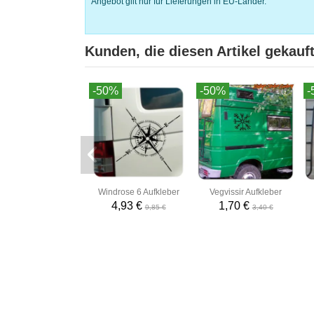
Angebot gilt nur für Lieferungen in EU-Länder.
Kunden, die diesen Artikel gekauft
-50%
-50%
-
Windrose 6 Aufkleber
Vegvissir Aufkleber
4,93 €
1,70 €
9,85 €
3,40 €