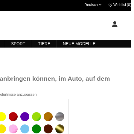
Deutsch
Wishlist (
0
)
SPORT
TIERE
NEUE MODELLE
ll anbringen können, im Auto, auf dem
Bedürfnisse anzupassen
ARZ
GELB
BURGUND
VIOLETT
HELLGRÜN
HASELNUSS
SILBER
GELBES SIGNAL
ROSE
HELLBLAU
GRÜN
DUNKELBRAUN
GOLD