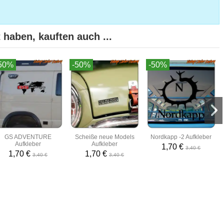
 haben, kauften auch ...
50%
-50%
-50%
GS ADVENTURE
Scheiße neue Models
Nordkapp -2 Aufkleber
Aufkleber
Aufkleber
1,70 €
3,40 €
1,70 €
1,70 €
3,40 €
3,40 €