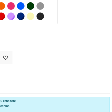
SCHWARZ
ORANGE
FUCHSIA
BLAU
DUNKELGRÜN
HELLGRAU
WEIß
ROT
LILA
DUNKELBLAU
BEIGE
DUNKELGRAU
u erhalten!
stenlos
!