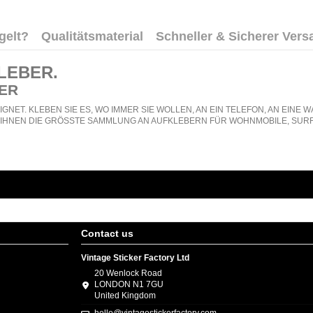
gelt?
Qualitätsmaterial
Schneller & Sicherer Vers
LEBER
.
ER
GNET. KLEBEN SIE ES, WO IMMER SIE WOLLEN, AN EIN TELEFON, AN EIN
N IHNEN DIE GRÖSSTE SAMMLUNG AN AUFKLEBERN FÜR WOHNMOBILE, SURF
Contact us
Vintage Sticker Factory Ltd
20 Wenlock Road
LONDON N1 7GU
United Kingdom