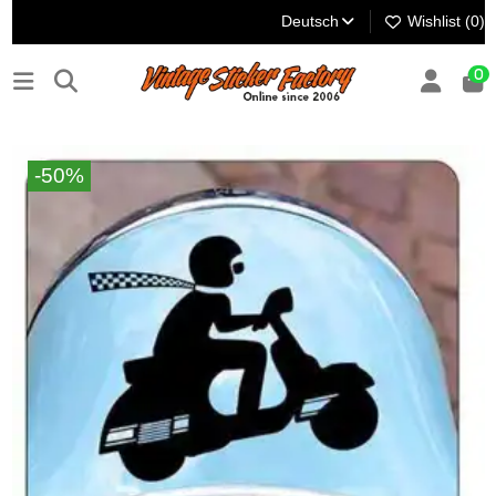
Deutsch
Wishlist (
0
)
0
-50%