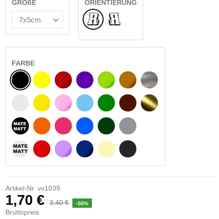
GRÖßE
ORIENTIERUNG
Normale
Umgedreht
FARBE
SCHWARZ
GELB
BURGUND
VIOLETT
HELLGRÜN
HASELNUSS
SILBER
WEIß
GELBES SIGNAL
ROSE
HELLBLAU
GRÜN
DUNKELBRAUN
GOLD
MATTSCHWARZ
ORANGE
FUCHSIA
BLAU
DUNKELGRÜN
HELLGRAU
MATTWEIß
ROT
LILA
DUNKELBLAU
BEIGE
DUNKELGRAU
Artikel-Nr.
vv1039
1,70 €
3,40 €
-50%
Bruttopreis