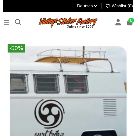
Deutsch
Wishlist (
0
)
0
-50%