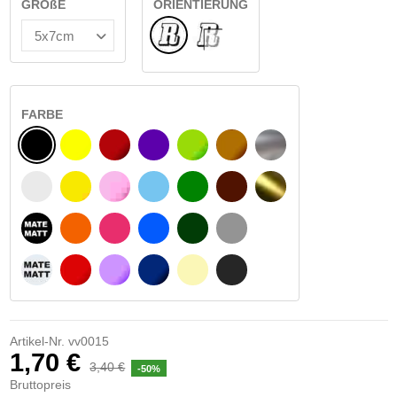
GRÖßE
ORIENTIERUNG
Normale
INNEN GLAS
FARBE
SCHWARZ
GELB
BURGUND
VIOLETT
HELLGRÜN
HASELNUSS
SILBER
WEIß
GELBES SIGNAL
ROSE
HELLBLAU
GRÜN
DUNKELBRAUN
GOLD
MATTSCHWARZ
ORANGE
FUCHSIA
BLAU
DUNKELGRÜN
HELLGRAU
MATTWEIß
ROT
LILA
DUNKELBLAU
BEIGE
DUNKELGRAU
Artikel-Nr.
vv0015
1,70 €
3,40 €
-50%
Bruttopreis