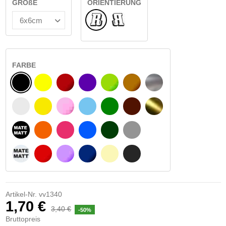
GRÖßE
ORIENTIERUNG
Normale
Umgedreht
FARBE
SCHWARZ
GELB
BURGUND
VIOLETT
HELLGRÜN
HASELNUSS
SILBER
WEIß
GELBES SIGNAL
ROSE
HELLBLAU
GRÜN
DUNKELBRAUN
GOLD
MATTSCHWARZ
ORANGE
FUCHSIA
BLAU
DUNKELGRÜN
HELLGRAU
MATTWEIß
ROT
LILA
DUNKELBLAU
BEIGE
DUNKELGRAU
Artikel-Nr.
vv1340
1,70 €
3,40 €
-50%
Bruttopreis