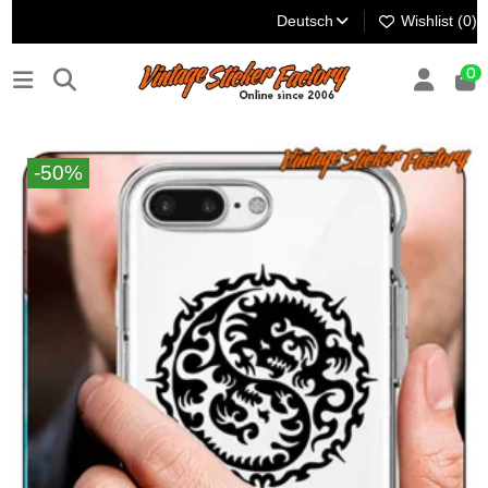
Deutsch
Wishlist (
0
)
0
-50%