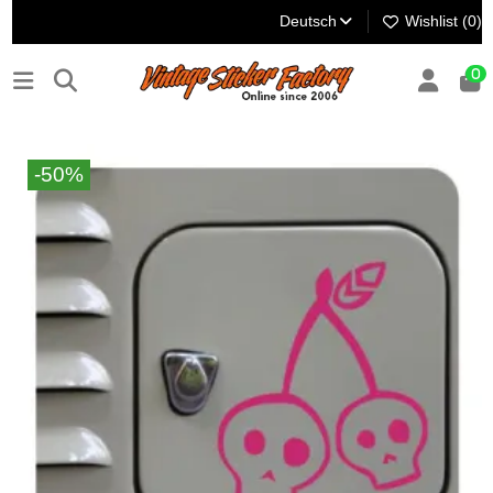
Deutsch
Wishlist (
0
)
0
-50%