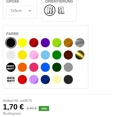
GRÖßE
ORIENTIERUNG
Normale
Umgedreht
FARBE
SCHWARZ
GELB
BURGUND
VIOLETT
HELLGRÜN
HASELNUSS
SILBER
WEIß
GELBES SIGNAL
ROSE
HELLBLAU
GRÜN
DUNKELBRAUN
GOLD
MATTSCHWARZ
ORANGE
FUCHSIA
BLAU
DUNKELGRÜN
HELLGRAU
MATTWEIß
ROT
LILA
DUNKELBLAU
BEIGE
DUNKELGRAU
Artikel-Nr.
vv0575
1,70 €
3,40 €
-50%
Bruttopreis