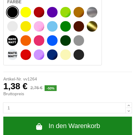
FARBE
SCHWARZ
GELB
BURGUND
VIOLETT
HELLGRÜN
HASELNUSS
SILBER
WEIß
GELBES SIGNAL
ROSE
HELLBLAU
GRÜN
DUNKELBRAUN
GOLD
MATTSCHWARZ
ORANGE
FUCHSIA
BLAU
DUNKELGRÜN
HELLGRAU
MATTWEIß
ROT
LILA
DUNKELBLAU
BEIGE
DUNKELGRAU
Artikel-Nr.
vv1264
1,38 €
2,76 €
-50%
Bruttopreis
In den Warenkorb