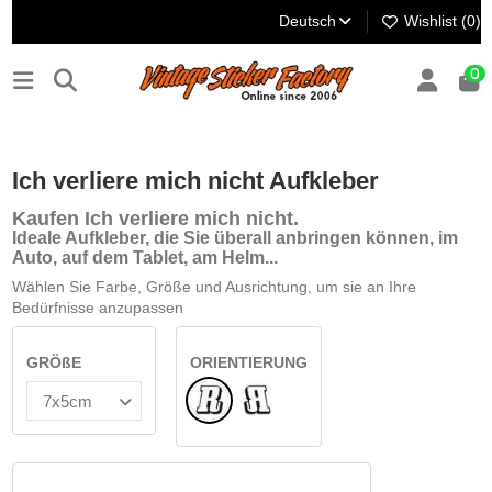
Deutsch
Wishlist (
0
)
0
-50%
Ich verliere mich nicht Aufkleber
Kaufen Ich verliere mich nicht
.
Ideale Aufkleber, die Sie überall anbringen können, im
Auto, auf dem Tablet, am Helm...
Wählen Sie Farbe, Größe und Ausrichtung, um sie an Ihre
Bedürfnisse anzupassen
GRÖßE
ORIENTIERUNG
Normale
Umgedreht