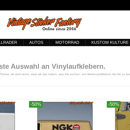
LLRADER
AUTOS
MOTORRAD
KUSTOM KULTURE
este Auswahl an Vinylaufklebern.
ma, wir sind sicher, dass wir das haben, was Sie suchen, von Markenaufklebern bis hin zu lusti
-50%
-50%