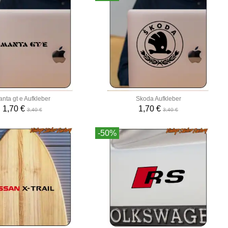
nta gt e Aufkleber
Skoda Aufkleber
1,70 €
1,70 €
3,40 €
3,40 €
-50%