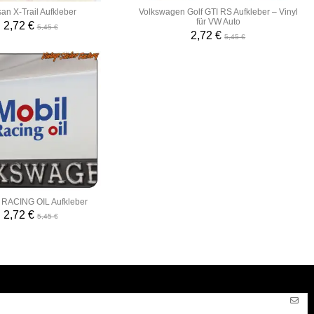
an X-Trail Aufkleber
Volkswagen Golf GTI RS Aufkleber – Vinyl
für VW Auto
2,72 €
5,45 €
2,72 €
5,45 €
RACING OIL Aufkleber
2,72 €
5,45 €