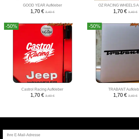
GOOD YEAR Aufkleber
OZ RACING WHEELS Au
1,70 €
1,70 €
3,40 €
3,40 €
-50%
-50%
Castrol Racing Aufkleber
TRABANT Aufkleb
1,70 €
1,70 €
3,40 €
3,40 €