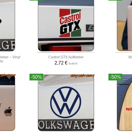
leber – Vinyl
Castrol GTX Aufkleber
Ma
to
2,72 €
5,45 €
-50%
-50%