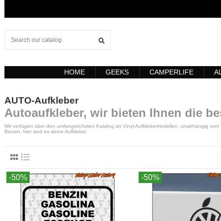
HOME
GEEKS
CAMPERLIFE
A
AUTO-Aufkleber
Autoaufkleber, wir bieten Ihnen die b
Wir verfügen über den umfangreichsten Katalog an Vinyl-Aufklebermodellen, unabhängig vom The
Benzin, hier sind es deine Aufkleber.
-50%
-50%