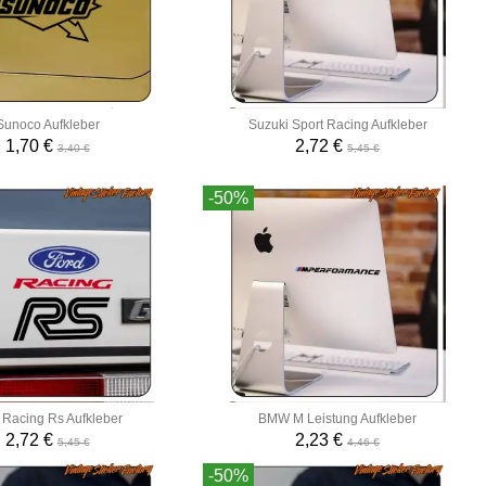
Sunoco Aufkleber
Suzuki Sport Racing Aufkleber
1,70 €
2,72 €
3,40 €
5,45 €
-50%
 Racing Rs Aufkleber
BMW M Leistung Aufkleber
2,72 €
2,23 €
5,45 €
4,46 €
-50%