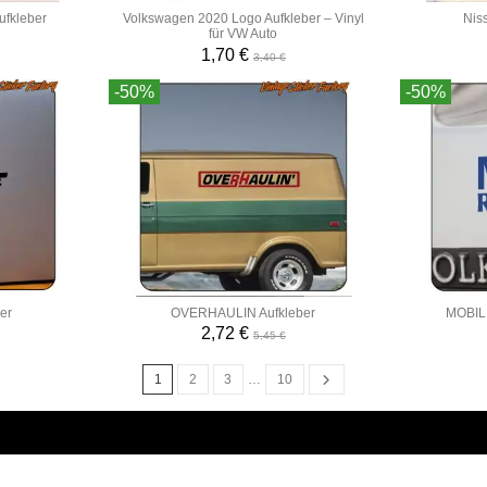
fkleber
Volkswagen 2020 Logo Aufkleber – Vinyl
Niss
für VW Auto
1,70 €
3,40 €
-50%
-50%
er
OVERHAULIN Aufkleber
MOBIL 
2,72 €
5,45 €
1
2
3
…
10