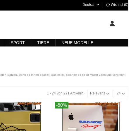
Deutsch
Wishlist (
0
)
SPORT
TIERE
NEUE MODELLE
gen Sätzen, wenn es Ihnen egal ist, was es ist, solange es so ist Macht Lärm und verbrennt
1 - 24 von 221 Artikel(n)
Relevanz
24
-50%