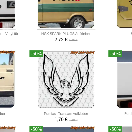
 – Vinyl für
NGK SPARK PLUGS Aufkleber
2,72 €
5,45 €
-50%
-50%
eber
Pontiac -Transam Aufkleber
Ford
1,70 €
3,40 €
-50%
-50%