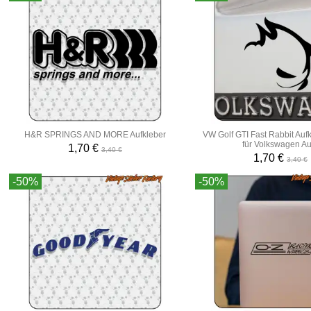
H&R SPRINGS AND MORE Aufkleber
VW Golf GTI Fast Rabbit Aufk
für Volkswagen Au
1,70 €
3,40 €
1,70 €
3,40 €
-50%
-50%