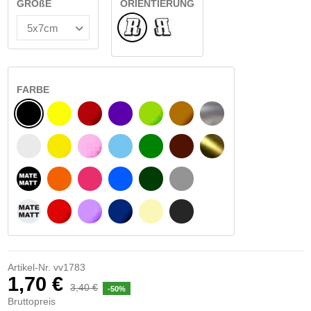
GRÖßE
ORIENTIERUNG
Normale
Umgedreht
FARBE
SCHWARZ
GELB
BURGUND
VIOLETT
HELLGRÜN
HASELNUSS
SILBER
WEIß
GELBES SIGNAL
ROSE
HELLBLAU
GRÜN
DUNKELBRAUN
GOLD
MATTSCHWARZ
ORANGE
FUCHSIA
BLAU
DUNKELGRÜN
HELLGRAU
MATTWEIß
ROT
LILA
DUNKELBLAU
BEIGE
DUNKELGRAU
Artikel-Nr.
vv1783
1,70 €
3,40 €
-50%
Bruttopreis