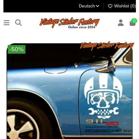
Deutsch
Wishlist (
0
)
0
-50%