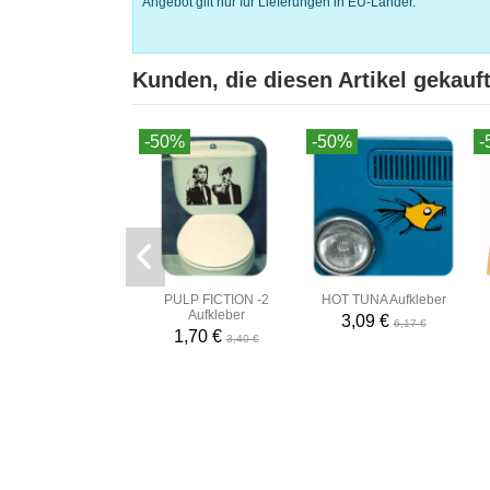
Angebot gilt nur für Lieferungen in EU-Länder.
Kunden, die diesen Artikel gekauft
-50%
-50%
-
PULP FICTION -2
HOT TUNA Aufkleber
Aufkleber
3,09 €
6,17 €
1,70 €
3,40 €