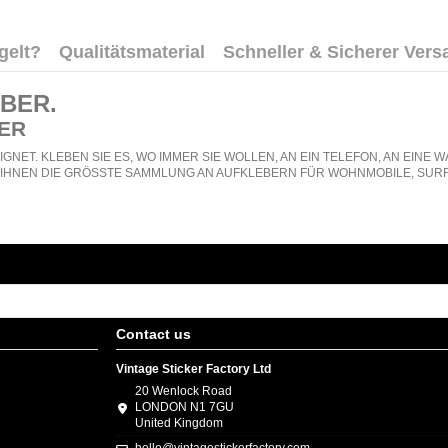
gelt?
Qualitätsmaterial
Schneller & Sicherer Vers
EBER
.
ER
GNET. KLEBEN SIE ES, WO IMMER SIE WOLLEN, AN EIN TELEFON, AN EIN
N IHNEN DIE GRÖSSTE SAMMLUNG AN AUFKLEBERN FÜR WOHNMOBILE, SURF
Contact us
Vintage Sticker Factory Ltd
20 Wenlock Road
LONDON N1 7GU
United Kingdom