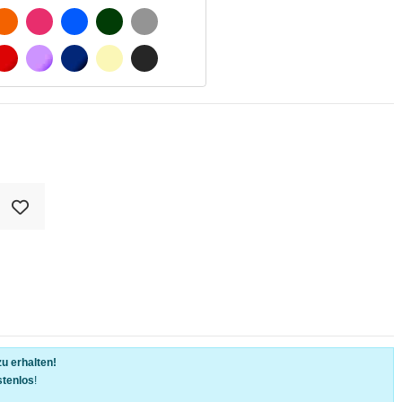
SCHWARZ
ORANGE
FUCHSIA
BLAU
DUNKELGRÜN
HELLGRAU
WEIß
ROT
LILA
DUNKELBLAU
BEIGE
DUNKELGRAU
u erhalten!
stenlos
!