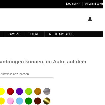
Deutsch
Wishlist (
0
)
SPORT
TIERE
NEUE MODELLE
ll anbringen können, im Auto, auf dem
Bedürfnisse anzupassen
ARZ
GELB
BURGUND
VIOLETT
HELLGRÜN
HASELNUSS
SILBER
GELBES SIGNAL
ROSE
HELLBLAU
GRÜN
DUNKELBRAUN
GOLD