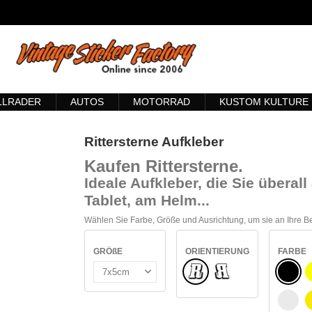
LLRADER
AUTOS
MOTORRAD
KUSTOM KULTURE
Rittersterne Aufkleber
Kaufen Rittersterne
.
Ideale Aufkleber, die Sie übera
Tablet, am Helm...
Wählen Sie Farbe, Größe und Ausrichtung, um sie an Ihre 
GRÖßE
ORIENTIERUNG
FARBE
Normale
SCHW
Umgedreht
WEIß