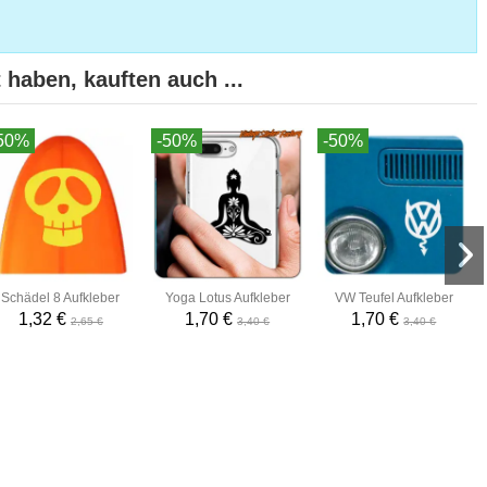
 haben, kauften auch ...
50%
-50%
-50%
Schädel 8 Aufkleber
Yoga Lotus Aufkleber
VW Teufel Aufkleber
1,32 €
1,70 €
1,70 €
2,65 €
3,40 €
3,40 €